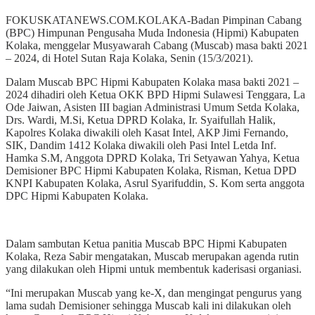
FOKUSKATANEWS.COM.KOLAKA-Badan Pimpinan Cabang
(BPC) Himpunan Pengusaha Muda Indonesia (Hipmi) Kabupaten
Kolaka, menggelar Musyawarah Cabang (Muscab) masa bakti 2021
– 2024, di Hotel Sutan Raja Kolaka, Senin (15/3/2021).
Dalam Muscab BPC Hipmi Kabupaten Kolaka masa bakti 2021 –
2024 dihadiri oleh Ketua OKK BPD Hipmi Sulawesi Tenggara, La
Ode Jaiwan, Asisten III bagian Administrasi Umum Setda Kolaka,
Drs. Wardi, M.Si, Ketua DPRD Kolaka, Ir. Syaifullah Halik,
Kapolres Kolaka diwakili oleh Kasat Intel, AKP Jimi Fernando,
SIK, Dandim 1412 Kolaka diwakili oleh Pasi Intel Letda Inf.
Hamka S.M, Anggota DPRD Kolaka, Tri Setyawan Yahya, Ketua
Demisioner BPC Hipmi Kabupaten Kolaka, Risman, Ketua DPD
KNPI Kabupaten Kolaka, Asrul Syarifuddin, S. Kom serta anggota
DPC Hipmi Kabupaten Kolaka.
Dalam sambutan Ketua panitia Muscab BPC Hipmi Kabupaten
Kolaka, Reza Sabir mengatakan, Muscab merupakan agenda rutin
yang dilakukan oleh Hipmi untuk membentuk kaderisasi organiasi.
“Ini merupakan Muscab yang ke-X, dan mengingat pengurus yang
lama sudah Demisioner sehingga Muscab kali ini dilakukan oleh