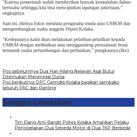
“Karena pemerintah sudah memberikan banyak kemudahan dalam
berusaha sehingga kita bisa menciptakan lapangan pakerjaan,”
ungkapnya.
Saat ini, dirinya fokus mendata pengusaha muda atau UMKM dan
mengembangkan usaha anggota Hipmi Kolaka.
“Kedepannya kami akan melakukan pelatihan-pelatihan kepada
UMKM dengan melibatkan atau menggandeng perusahaan besar
termasuk usaha pertambangan dan perbankan,” pungkasnya.(fkn)
Navigasi
Pos sebelumnya
Dua Hari Hilang,Nelayan Asal Butur
Ditemukan Meninggal Dunia
pos
Pos berikutnya
DPC Gerindra Kolaka bagikan sembako
seluruh PAC dan Ranting
Jangan Lewatkan
Tim Elang Anti Bandit Polres Kolaka Amankan Pelaku
Penggelapan Dua Sepeda Motor di Dua TKP Berbeda