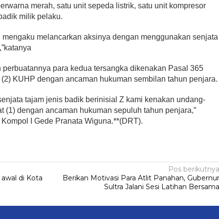
erwarna merah, satu unit sepeda listrik, satu unit kompresor
badik milik pelaku.
aku mengaku melancarkan aksinya dengan menggunakan senjata
,”katanya
perbuatannya para kedua tersangka dikenakan Pasal 365
at (2) KUHP dengan ancaman hukuman sembilan tahun penjara.
enjata tajam jenis badik berinisial Z kami kenakan undang-
yat (1) dengan ancaman hukuman sepuluh tahun penjara,”
 Kompol I Gede Pranata Wiguna.**(DRT).
Pos berikutny
 awal di Kota
Berikan Motivasi Para Atlit Panahan, Gubernu
Sultra Jalani Sesi Latihan Bersam