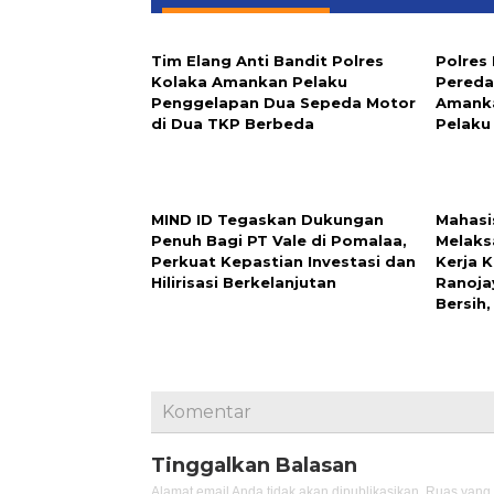
Tim Elang Anti Bandit Polres
Polres
Kolaka Amankan Pelaku
Pereda
Penggelapan Dua Sepeda Motor
Amanka
di Dua TKP Berbeda
Pelaku
MIND ID Tegaskan Dukungan
Mahasi
Penuh Bagi PT Vale di Pomalaa,
Melaks
Perkuat Kepastian Investasi dan
Kerja 
Hilirisasi Berkelanjutan
Ranoja
Bersih
Komentar
Tinggalkan Balasan
Alamat email Anda tidak akan dipublikasikan.
Ruas yang 