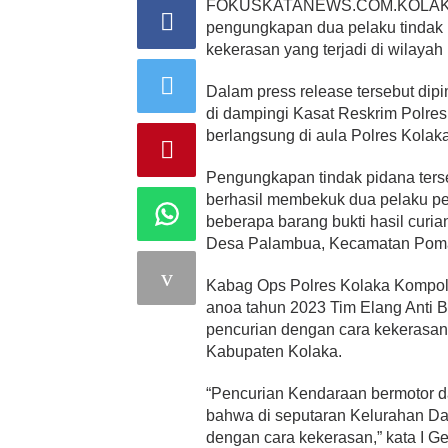
FOKUSKATANEWS.COM.KOLAKA-Ke
pengungkapan dua pelaku tindak 
kekerasan yang terjadi di wilaya
Dalam press release tersebut di
di dampingi Kasat Reskrim Polr
berlangsung di aula Polres Kolaka
Pengungkapan tindak pidana terse
berhasil membekuk dua pelaku p
beberapa barang bukti hasil curia
Desa Palambua, Kecamatan Poma
Kabag Ops Polres Kolaka Kompol 
anoa tahun 2023 Tim Elang Anti 
pencurian dengan cara kekerasan
Kabupaten Kolaka.
“Pencurian Kendaraan bermotor da
bahwa di seputaran Kelurahan Daw
dengan cara kekerasan,” kata I G