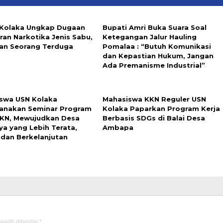
 Kolaka Ungkap Dugaan
Bupati Amri Buka Suara Soal
ran Narkotika Jenis Sabu,
Ketegangan Jalur Hauling
n Seorang Terduga
Pomalaa : “Butuh Komunikasi
dan Kepastian Hukum, Jangan
Ada Premanisme Industrial”
swa USN Kolaka
Mahasiswa KKN Reguler USN
anakan Seminar Program
Kolaka Paparkan Program Kerja
KKN, Mewujudkan Desa
Berbasis SDGs di Balai Desa
ya yang Lebih Terata,
Ambapa
, dan Berkelanjutan
wajib ditandai
*