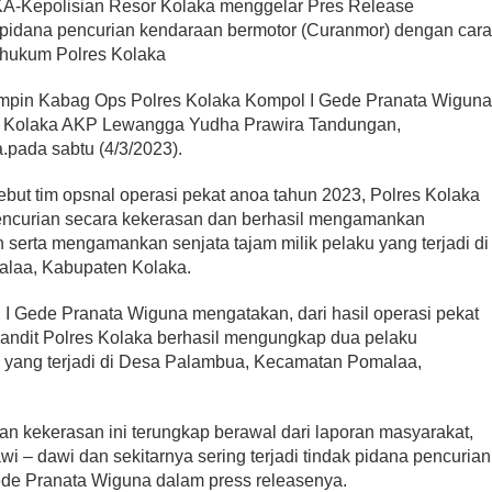
polisian Resor Kolaka menggelar Pres Release
pidana pencurian kendaraan bermotor (Curanmor) dengan car
h hukum Polres Kolaka
pimpin Kabag Ops Polres Kolaka Kompol I Gede Pranata Wigun
es Kolaka AKP Lewangga Yudha Prawira Tandungan,
.pada sabtu (4/3/2023).
but tim opsnal operasi pekat anoa tahun 2023, Polres Kolaka
encurian secara kekerasan dan berhasil mengamankan
n serta mengamankan senjata tajam milik pelaku yang terjadi di
laa, Kabupaten Kolaka.
I Gede Pranata Wiguna mengatakan, dari hasil operasi pekat
Bandit Polres Kolaka berhasil mengungkap dua pelaku
 yang terjadi di Desa Palambua, Kecamatan Pomalaa,
n kekerasan ini terungkap berawal dari laporan masyarakat,
i – dawi dan sekitarnya sering terjadi tindak pidana pencurian
ede Pranata Wiguna dalam press releasenya.