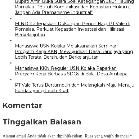
Bupati Amri Buka Suara Soal Ketegangan Jalur Hauling
Pomalaa : “Butuh Komunikasi dan Kepastian Hukum,
Jangan Ada Premanisme Industrial”
MIND ID Tegaskan Dukungan Penuh Bagi PT Vale di
Pomalaa, Perkuat Kepastian Investasi dan Hilirisasi
Berkelanjutan
Mahasiswa USN Kolaka Melaksanakan Seminar
Program Kerja KKN, Mewujudkan Desa Ranojaya yang
Lebih Terata, Bersih, dan Berkelanjutan
Mahasiswa KKN Reguler USN Kolaka Paparkan
Program Kerja Berbasis SDGs di Balai Desa Ambapa
PT Vale Terus Bertumbuh dan Melangkah Maju Menuju
Fondasi yang Lebih Kuat
Komentar
Tinggalkan Balasan
Alamat email Anda tidak akan dipublikasikan.
Ruas yang wajib ditandai
*