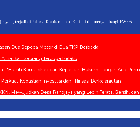
jir yang terjadi di Jakarta Kamis malam. Kali ini dia menyambangi RW 05
lapan Dua Sepeda Motor di Dua TKP Berbeda
u, Amankan Seorang Terduga Pelaku
aa : “Butuh Komunikasi dan Kepastian Hukum, Jangan Ada Prema
kuat Kepastian Investasi dan Hilirisasi Berkelanjutan
N, Mewujudkan Desa Ranojaya yang Lebih Terata, Bersih, dan 