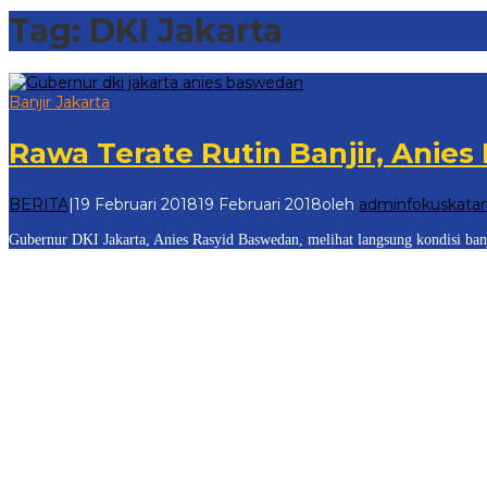
Tag:
DKI Jakarta
Banjir Jakarta
Rawa Terate Rutin Banjir, Anies
BERITA
|
19 Februari 2018
19 Februari 2018
oleh
adminfokuskata
Gubernur DKI Jakarta, Anies Rasyid Baswedan, melihat langsung kondisi ban