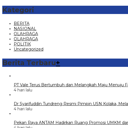
Kategori
BERITA
NASIONAL
OLAHRAGA
OLAHRAGA
POLITIK
Uncategorized
Berita Terbaru
+
PT Vale Terus Bertumbuh dan Melangkah Maju Menuju F
4 hari lalu
Dr Syarifuddin Tundreng Resmi Pimpin USN Kolaka, Melal
4 hari lalu
Pekan Raya ANTAM Hadirkan Ruang Promosi UMKM dan 
4 hari lalu