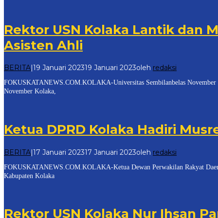
Rektor USN Kolaka Lantik dan
Asisten Ahli
BERITA
|
19 Januari 2023
19 Januari 2023
oleh
redaksi
FOKUSKATANEWS.COM.KOLAKA-Universitas Sembilanbelas November (USN) Ko
November Kolaka,
Ketua DPRD Kolaka Hadiri Mus
BERITA
|
17 Januari 2023
17 Januari 2023
oleh
redaksi
FOKUSKATANEWS.COM.KOLAKA-Ketua Dewan Perwakilan Rakyat Daerah (DPR
Kabupaten Kolaka
Rektor USN Kolaka Nur Ihsan Pan