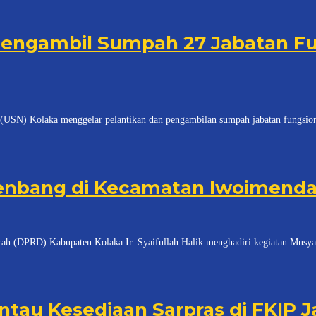
 Mengambil Sumpah 27 Jabatan F
laka menggelar pelantikan dan pengambilan sumpah jabatan fungsional ak
renbang di Kecamatan Iwoimend
D) Kabupaten Kolaka Ir. Syaifullah Halik menghadiri kegiatan Musyaw
tau Kesediaan Sarpras di FKIP Ja