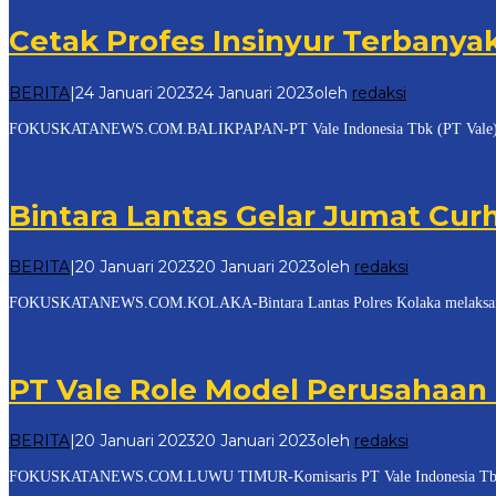
Cetak Profes Insinyur Terbanyak
BERITA
|
24 Januari 2023
24 Januari 2023
oleh
redaksi
FOKUSKATANEWS.COM.BALIKPAPAN-PT Vale Indonesia Tbk (PT Vale) menerim
Bintara Lantas Gelar Jumat Cu
BERITA
|
20 Januari 2023
20 Januari 2023
oleh
redaksi
FOKUSKATANEWS.COM.KOLAKA-Bintara Lantas Polres Kolaka melaksanakan k
PT Vale Role Model Perusahaan
BERITA
|
20 Januari 2023
20 Januari 2023
oleh
redaksi
FOKUSKATANEWS.COM.LUWU TIMUR-Komisaris PT Vale Indonesia Tbk (PT Va