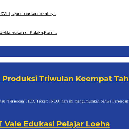
S XVIII, Qammaddin: Saatny…
eklarasikan di Kolaka,Komi…
 Produksi Triwulan Keempat Tah
erseroan”, IDX Ticker: INCO) hari ini mengumumkan bahwa Perseroan te
Vale Edukasi Pelajar Loeha