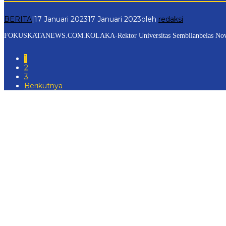
BERITA
|
17 Januari 2023
17 Januari 2023
oleh
redaksi
FOKUSKATANEWS.COM.KOLAKA-Rektor Universitas Sembilanbelas November (
1
2
3
Berikutnya