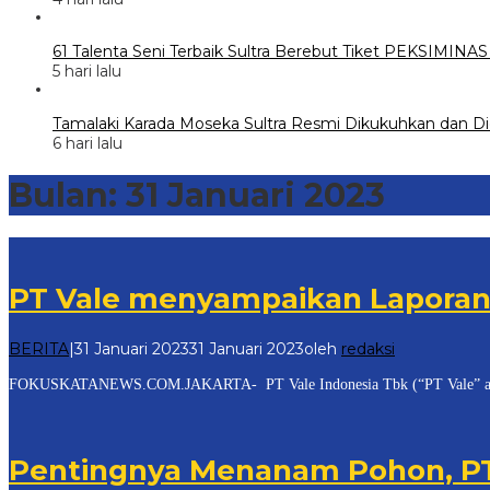
61 Talenta Seni Terbaik Sultra Berebut Tiket PEKSIMINA
5 hari lalu
Tamalaki Karada Moseka Sultra Resmi Dikukuhkan dan Did
6 hari lalu
Bulan:
31 Januari 2023
PT Vale menyampaikan Laporan
BERITA
|
31 Januari 2023
31 Januari 2023
oleh
redaksi
FOKUSKATANEWS.COM.JAKARTA- PT Vale Indonesia Tbk (“PT Vale” atau “P
Pentingnya Menanam Pohon, PT 