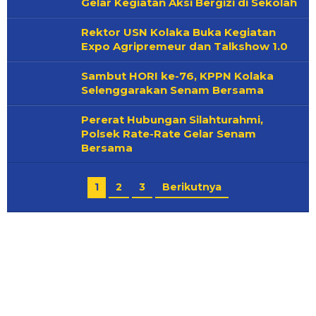
Gelar Kegiatan Aksi Bergizi di Sekolah
Rektor USN Kolaka Buka Kegiatan
Expo Agripremeur dan Talkshow 1.0
Sambut HORI ke-76, KPPN Kolaka
Selenggarakan Senam Bersama
Pererat Hubungan Silahturahmi,
Polsek Rate-Rate Gelar Senam
Bersama
1
2
3
Berikutnya