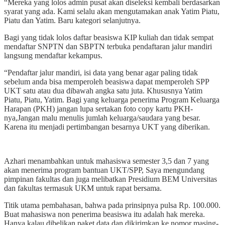
“Mereka yang lolos admin pusat akan diseleksi kembali berdasarkan
syarat yang ada. Kami selalu akan mengutamakan anak Yatim Piatu,
Piatu dan Yatim. Baru kategori selanjutnya.
Bagi yang tidak lolos daftar beasiswa KIP kuliah dan tidak sempat
mendaftar SNPTN dan SBPTN terbuka pendaftaran jalur mandiri
langsung mendaftar kekampus.
“Pendaftar jalur mandiri, isi data yang benar agar paling tidak
sebelum anda bisa memperoleh beasiswa dapat memperoleh SPP
UKT satu atau dua dibawah angka satu juta. Khususnya Yatim
Piatu, Piatu, Yatim. Bagi yang keluarga penerima Program Keluarga
Harapan (PKH) jangan lupa sertakan foto copy kartu PKH-
nya,Jangan malu menulis jumlah keluarga/saudara yang besar.
Karena itu menjadi pertimbangan besarnya UKT yang diberikan.
Azhari menambahkan untuk mahasiswa semester 3,5 dan 7 yang
akan menerima program bantuan UKT/SPP, Saya mengundang
pimpinan fakultas dan juga melibatkan Presidium BEM Universitas
dan fakultas termasuk UKM untuk rapat bersama.
Titik utama pembahasan, bahwa pada prinsipnya pulsa Rp. 100.000.
Buat mahasiswa non penerima beasiswa itu adalah hak mereka.
Hanya kalau dibelikan paket data dan dikirimkan ke nomor masing-