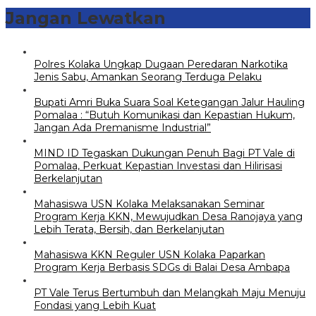
Jangan Lewatkan
Polres Kolaka Ungkap Dugaan Peredaran Narkotika
Jenis Sabu, Amankan Seorang Terduga Pelaku
Bupati Amri Buka Suara Soal Ketegangan Jalur Hauling
Pomalaa : “Butuh Komunikasi dan Kepastian Hukum,
Jangan Ada Premanisme Industrial”
MIND ID Tegaskan Dukungan Penuh Bagi PT Vale di
Pomalaa, Perkuat Kepastian Investasi dan Hilirisasi
Berkelanjutan
Mahasiswa USN Kolaka Melaksanakan Seminar
Program Kerja KKN, Mewujudkan Desa Ranojaya yang
Lebih Terata, Bersih, dan Berkelanjutan
Mahasiswa KKN Reguler USN Kolaka Paparkan
Program Kerja Berbasis SDGs di Balai Desa Ambapa
PT Vale Terus Bertumbuh dan Melangkah Maju Menuju
Fondasi yang Lebih Kuat