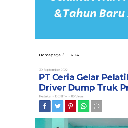
PT
Homepage
BERITA
/
Ceria
Gelar
Oleh
30 September 2022
Pelatihan
Redaksi
PT Ceria Gelar Pelat
Operator
Alat
Driver Dump Truk 
Berat
dan
Driver
Redaksi
BERITA
-
-
80 Views
Dump
Truk
Program
PPM