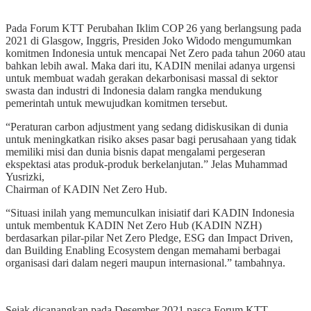
Pada Forum KTT Perubahan Iklim COP 26 yang berlangsung pada
2021 di Glasgow, Inggris, Presiden Joko Widodo mengumumkan
komitmen Indonesia untuk mencapai Net Zero pada tahun 2060 atau
bahkan lebih awal. Maka dari itu, KADIN menilai adanya urgensi
untuk membuat wadah gerakan dekarbonisasi massal di sektor
swasta dan industri di Indonesia dalam rangka mendukung
pemerintah untuk mewujudkan komitmen tersebut.
“Peraturan carbon adjustment yang sedang didiskusikan di dunia
untuk meningkatkan risiko akses pasar bagi perusahaan yang tidak
memiliki misi dan dunia bisnis dapat mengalami pergeseran
ekspektasi atas produk-produk berkelanjutan.” Jelas Muhammad
Yusrizki,
Chairman of KADIN Net Zero Hub.
“Situasi inilah yang memunculkan inisiatif dari KADIN Indonesia
untuk membentuk KADIN Net Zero Hub (KADIN NZH)
berdasarkan pilar-pilar Net Zero Pledge, ESG dan Impact Driven,
dan Building Enabling Ecosystem dengan memahami berbagai
organisasi dari dalam negeri maupun internasional.” tambahnya.
Sejak dicanangkan pada Desember 2021 pasca Forum KTT