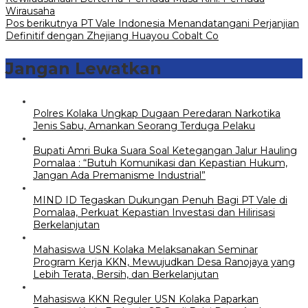
Wirausaha
Pos berikutnya
PT Vale Indonesia Menandatangani Perjanjian
Definitif dengan Zhejiang Huayou Cobalt Co
Jangan Lewatkan
Polres Kolaka Ungkap Dugaan Peredaran Narkotika
Jenis Sabu, Amankan Seorang Terduga Pelaku
Bupati Amri Buka Suara Soal Ketegangan Jalur Hauling
Pomalaa : “Butuh Komunikasi dan Kepastian Hukum,
Jangan Ada Premanisme Industrial”
MIND ID Tegaskan Dukungan Penuh Bagi PT Vale di
Pomalaa, Perkuat Kepastian Investasi dan Hilirisasi
Berkelanjutan
Mahasiswa USN Kolaka Melaksanakan Seminar
Program Kerja KKN, Mewujudkan Desa Ranojaya yang
Lebih Terata, Bersih, dan Berkelanjutan
Mahasiswa KKN Reguler USN Kolaka Paparkan