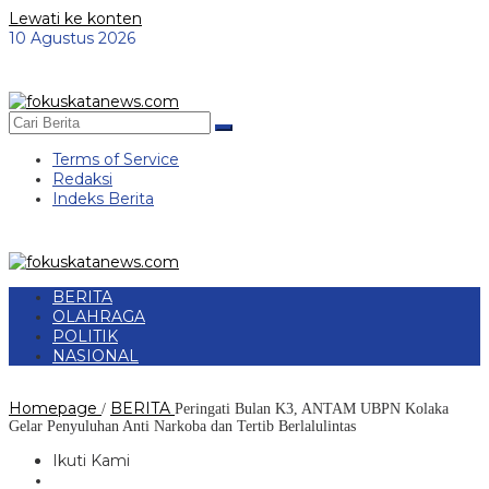
Lewati ke konten
10 Agustus 2026
Terms of Service
Redaksi
Indeks Berita
BERITA
OLAHRAGA
POLITIK
NASIONAL
Homepage
BERITA
/
Peringati Bulan K3, ANTAM UBPN Kolaka
Gelar Penyuluhan Anti Narkoba dan Tertib Berlalulintas
Ikuti Kami