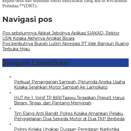
kepala desa dan sejumlah tokoh masyarakat yang ada di Kecamatan
Pomalaa.**(DRT).
Navigasi pos
Pos sebelumnya
Akibat Jebolnya Aplikasi SIAKAD, Rektor
USN Kolaka Akhirnya Angkat Bicara
Pos berikutnya
Bupati Lutim Apresiasi PT Vale Bangun Ruang
Terbuka Hijau
Jangan Lewatkan
Perkuat Penanganan Sampah, Perumda Aneka Usaha
Kolaka Serahkan Motor Sampah ke Lamokato
HUT Ke-1, Yonif TP 869/Taawu Tegaskan Prajurit Harus
Berani, Tegas, dan Pantang Menyerah
Tim Elang Anti Bandit Polres Kolaka Amankan Pelaku
Penggelapan Dua Sepeda Motor di Dua TKP Berbeda
Polres Kolaka Ungkap Dugaan Peredaran Narkotika