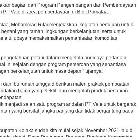
pakan bagian dari Program Pengembangan dan Pemberdayaan
n PT Vale di area pemberdayaan di Blok Pomalaa.
alaa, Mohammad Rifai menjelaskan, kegiatan bertujuan untuk
ertani yang ramah lingkungan berkelanjutan, serta untuk
 melalui upaya memaksimalkan pemanfaatan komoditas
n pengetahuan petani dalam mengelola budidaya pertanian
hal ini sejalan dengan program perseroan yang senantiasa
an berkelanjutan untuk masa depan,” ujarnya.
tani dan ibu rumah tangga diberikan materi praktek pembuatan
endalian hama yang efektif, dan mengolah produk pertanian
endapatan,
nik menjadi salah satu program andalan PT Vale untuk bergerak
ntah yang bersifat jangka panjang dan tidak bergantung pada
bupaten Kolaka sudah kita mulai sejak November 2021 lalu di