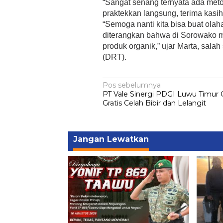
“Sangat senang ternyata ada metode 
praktekkan langsung, terima kasih 
“Semoga nanti kita bisa buat ola
diterangkan bahwa di Sorowako m
produk organik,” ujar Marta, salah
(DRT).
Navigasi
Pos sebelumnya
PT Vale Sinergi PDGI Luwu Timur G
pos
Gratis Celah Bibir dan Lelangit
Jangan Lewatkan