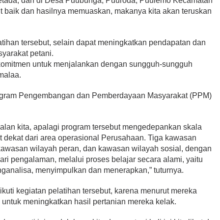
tada, dan di Desa Puubunga, Puuroda, Puulemo Kecamatan
ut baik dan hasilnya memuaskan, makanya kita akan teruskan
tihan tersebut, selain dapat meningkatkan pendapatan dan
yarakat petani.
erkomitmen untuk menjalankan dengan sungguh-sungguh
malaa.
program Pengembangan dan Pemberdayaan Masyarakat (PPM)
alan kita, apalagi program tersebut mengedepankan skala
at dekat dari area operasional Perusahaan. Tiga kawasan
 kawasan wilayah peran, dan kawasan wilayah sosial, dengan
i pengalaman, melalui proses belajar secara alami, yaitu
analisa, menyimpulkan dan menerapkan,” tuturnya.
kuti kegiatan pelatihan tersebut, karena menurut mereka
untuk meningkatkan hasil pertanian mereka kelak.