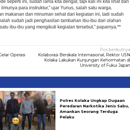
seperti ini, sudah lama kita dengar, tapi kali ini kita lihat dan
ilmunya para instruktur,” ujar Yunus, salah satu warga.
han makanan dan minuman sehat dari kegiatan ini, tadi sudah
alah sudah jadi penghasilan tambahan ibu-ibu dari olahan
 satu ibu-ibu yang mengikuti kegiatan tersebut,” paparnya.**
Pos berikutny
elar Operasi
Kolaborasi Berskala Internasional, Rektor US
Kolaka Lakukan Kunjungan Kehormatan d
University of Fukui Japa
Polres Kolaka Ungkap Dugaan
Peredaran Narkotika Jenis Sabu,
Amankan Seorang Terduga
Pelaku