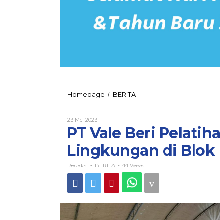
PT
Homepage
BERITA
/
Vale
Beri
Oleh
23 Mei 2023
Pelatihan
Redaksi
PT Vale Beri Pelati
Pertanian
Organik
Lingkungan di Blok
Ramah
Lingkungan
di
Redaksi
BERITA
-
-
44 Views
Blok
Pomalaa