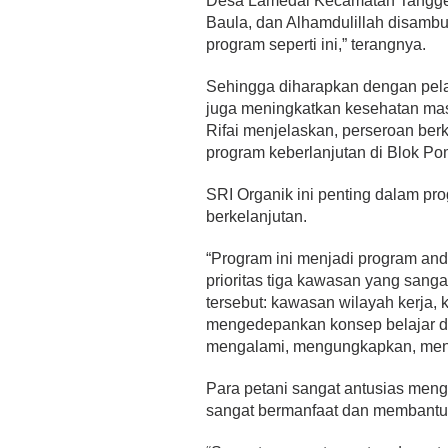
Desa Lamedai Kecamatan Tangge
Baula, dan Alhamdulillah disamb
program seperti ini,” terangnya.
Sehingga diharapkan dengan pela
juga meningkatkan kesehatan mas
Rifai menjelaskan, perseroan b
program keberlanjutan di Blok Po
SRI Organik ini penting dalam 
berkelanjutan.
“Program ini menjadi program and
prioritas tiga kawasan yang sang
tersebut: kawasan wilayah kerja,
mengedepankan konsep belajar dar
mengalami, mengungkapkan, meng
Para petani sangat antusias mengi
sangat bermanfaat dan membantu 