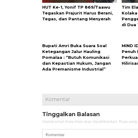
HUT Ke-1, Yonif TP 869/Taawu
Tim El
Tegaskan Prajurit Harus Berani,
Kolaka
Tegas, dan Pantang Menyerah
Pengge
di Dua
Bupati Amri Buka Suara Soal
MIND I
Ketegangan Jalur Hauling
Penuh 
Pomalaa : “Butuh Komunikasi
Perkua
dan Kepastian Hukum, Jangan
Hiliris
Ada Premanisme Industrial”
Komentar
Tinggalkan Balasan
Alamat email Anda tidak akan dipublikasikan.
Ruas yang 