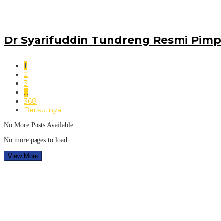
Dr Syarifuddin Tundreng Resmi Pimpi
1
2
3
…
368
Berikutnya
No More Posts Available.
No more pages to load.
View More