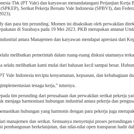
PT Vale) dan karyawan menandatangani Perjanjian Kerja Bersama 
PKEP), Serikat Pekerja Bersatu Vale Indonesia (SPBVI), dan Federa
2023).
 dan para tim perunding. Momen ini disaksikan oleh perwakilan direk
kesepakatan di Surabaya pada 19 Mei 2023. PKB merupakan amanat Un
strial antara Manajemen dan karyawan mendapat apresiasi dari Kepal
elalu melibatkan pemerintah dalam ruang-ruang diskusi utamanya terka
 selalu melibatkan kami mulai dari bahasan kecil sampai besar. Hubung
PT Vale Indonesia tercipta kenyamanan, kepuasan, dan kebahagiaan da
mplementasian tenaga kerja,” tuturnya.
pada tim perunding dari perusahaan dan perwakilan serikat pekerja y
 menjaga harmonisasi hubungan industrial antara pekerja dan pengus
emastikan hubungan yang harmonis dengan para pekerja juga merupakan
ri manajemen dan serikat. Semuanya menyetujui proses perundingan sel
mbangunan berkelanjutan, dan nilai-nilai open transparan hadir dala