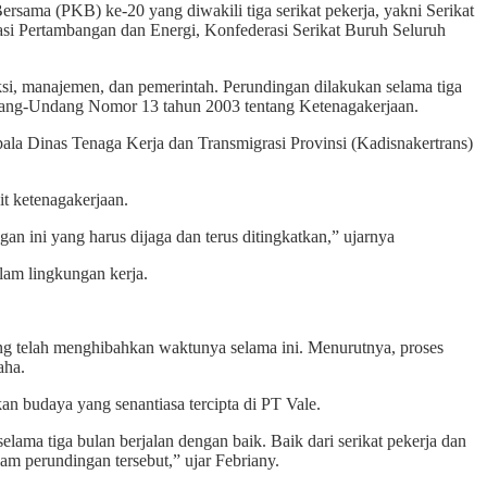
(PKB) ke-20 yang diwakili tiga serikat pekerja, yakni Serikat
si Pertambangan dan Energi, Konfederasi Serikat Buruh Seluruh
si, manajemen, dan pemerintah. Perundingan dilakukan selama tiga
dang-Undang Nomor 13 tahun 2003 tentang Ketenagakerjaan.
a Dinas Tenaga Kerja dan Transmigrasi Provinsi (Kadisnakertrans)
it ketenagakerjaan.
an ini yang harus dijaga dan terus ditingkatkan,” ujarnya
lam lingkungan kerja.
ang telah menghibahkan waktunya selama ini. Menurutnya, proses
aha.
 budaya yang senantiasa tercipta di PT Vale.
ama tiga bulan berjalan dengan baik. Baik dari serikat pekerja dan
m perundingan tersebut,” ujar Febriany.