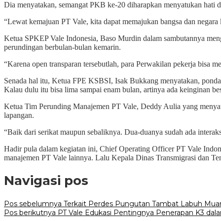
Dia menyatakan, semangat PKB ke-20 diharapkan menyatukan hati d
“Lewat kemajuan PT Vale, kita dapat memajukan bangsa dan negara ki
Ketua SPKEP Vale Indonesia, Baso Murdin dalam sambutannya menga
perundingan berbulan-bulan kemarin.
“Karena open transparan tersebutlah, para Perwakilan pekerja bisa 
Senada hal itu, Ketua FPE KSBSI, Isak Bukkang menyatakan, pondasi h
Kalau dulu itu bisa lima sampai enam bulan, artinya ada keinginan be
Ketua Tim Perunding Manajemen PT Vale, Deddy Aulia yang menyata
lapangan.
“Baik dari serikat maupun sebaliknya. Dua-duanya sudah ada interaks
Hadir pula dalam kegiatan ini, Chief Operating Officer PT Vale Ind
manajemen PT Vale lainnya. Lalu Kepala Dinas Transmigrasi dan Te
Navigasi pos
Pos sebelumnya
Terkait Perdes Pungutan Tambat Labuh Muara
Pos berikutnya
PT Vale Edukasi Pentingnya Penerapan K3 dala