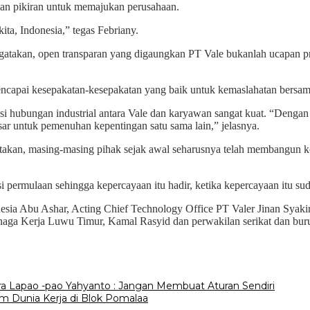
an pikiran untuk memajukan perusahaan.
ta, Indonesia,” tegas Febriany.
takan, open transparan yang digaungkan PT Vale bukanlah ucapan pr
mencapai kesepakatan-kesepakatan yang baik untuk kemaslahatan bersa
ubungan industrial antara Vale dan karyawan sangat kuat. “Dengan tra
sar untuk pemenuhan kepentingan satu sama lain,” jelasnya.
kan, masing-masing pihak sejak awal seharusnya telah membangun k
i permulaan sehingga kepercayaan itu hadir, ketika kepercayaan itu s
onesia Abu Ashar, Acting Chief Technology Office PT Valer Jinan Sya
naga Kerja Luwu Timur, Kamal Rasyid dan perwakilan serikat dan bur
 Lapao -pao Yahyanto : Jangan Membuat Aturan Sendiri
m Dunia Kerja di Blok Pomalaa