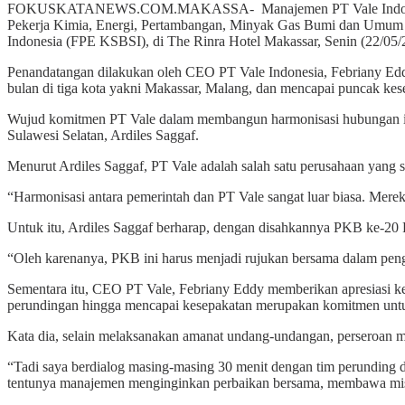
FOKUSKATANEWS.COM.MAKASSA- Manajemen PT Vale Indonesia Tbk (
Pekerja Kimia, Energi, Pertambangan, Minyak Gas Bumi dan Umum (S
Indonesia (FPE KSBSI), di The Rinra Hotel Makassar, Senin (22/05/
Penandatangan dilakukan oleh CEO PT Vale Indonesia, Febriany Eddy
bulan di tiga kota yakni Makassar, Malang, dan mencapai puncak 
Wujud komitmen PT Vale dalam membangun harmonisasi hubungan indu
Sulawesi Selatan, Ardiles Saggaf.
Menurut Ardiles Saggaf, PT Vale adalah salah satu perusahaan yang s
“Harmonisasi antara pemerintah dan PT Vale sangat luar biasa. Mereka
Untuk itu, Ardiles Saggaf berharap, dengan disahkannya PKB ke-20 
“Oleh karenanya, PKB ini harus menjadi rujukan bersama dalam pengi
Sementara itu, CEO PT Vale, Febriany Eddy memberikan apresiasi ke
perundingan hingga mencapai kesepakatan merupakan komitmen untuk
Kata dia, selain melaksanakan amanat undang-undangan, perseroan m
“Tadi saya berdialog masing-masing 30 menit dengan tim perunding da
tentunya manajemen menginginkan perbaikan bersama, membawa misi pe