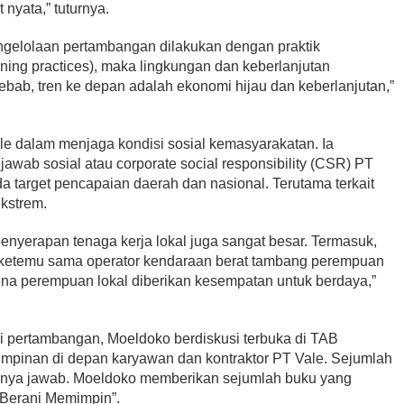
 nyata,” tuturnya.
gelolaan pertambangan dilakukan dengan praktik
ing practices), maka lingkungan dan keberlanjutan
ebab, tren ke depan adalah ekonomi hijau dan keberlanjutan,”
e dalam menjaga kondisi sosial kemasyarakatan. Ia
wab sosial atau corporate social responsibility (CSR) PT
ada target pencapaian daerah dan nasional. Terutama terkait
kstrem.
penyerapan tenaga kerja lokal juga sangat besar. Termasuk,
 ketemu sama operator kendaraan berat tambang perempuan
arena perempuan lokal diberikan kesempatan untuk berdaya,”
asi pertambangan, Moeldoko berdiskusi terbuka di TAB
mpinan di depan karyawan dan kontraktor PT Vale. Sejumlah
tanya jawab. Moeldoko memberikan sejumlah buku yang
p Berani Memimpin”.