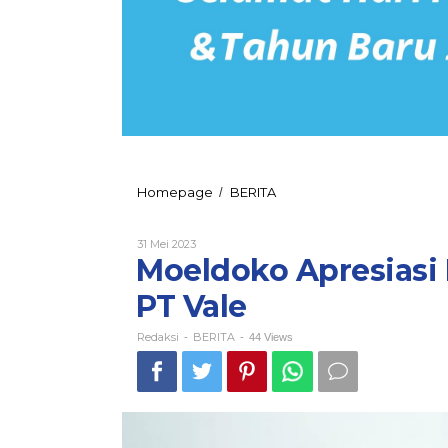
Moeldoko
Homepage
BERITA
/
Apresiasi
Pengelolaan
Oleh
31 Mei 2023
Pertambangan
Redaksi
Moeldoko Apresiasi
PT
Vale
PT Vale
Redaksi
BERITA
-
-
44 Views