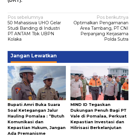
(DRT).
Navigasi
Pos sebelumnya
Pos berikutnya
50 Mahasiswa UHO Gelar
Optimalkan Pengamanan
pos
Studi Banding di Industri
Area Tambang, PT CNI
PT ANTAM Tbk UBPN
Perpanjang Kerjasama
Kolaka
Polda Sutra
Jangan Lewatkan
Bupati Amri Buka Suara
MIND ID Tegaskan
Soal Ketegangan Jalur
Dukungan Penuh Bagi PT
Hauling Pomalaa : “Butuh
Vale di Pomalaa, Perkuat
Komunikasi dan
Kepastian Investasi dan
Kepastian Hukum, Jangan
Hilirisasi Berkelanjutan
Ada Premanisme