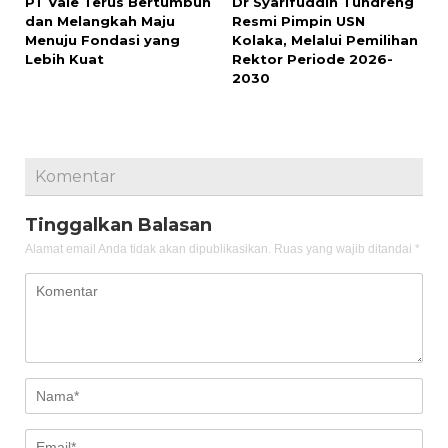
PT Vale Terus Bertumbuh
Dr Syarifuddin Tundreng
dan Melangkah Maju
Resmi Pimpin USN
Menuju Fondasi yang
Kolaka, Melalui Pemilihan
Lebih Kuat
Rektor Periode 2026-
2030
Komentar
Tinggalkan Balasan
Alamat email Anda tidak akan dipublikasikan.
Ruas yang wajib ditandai
*