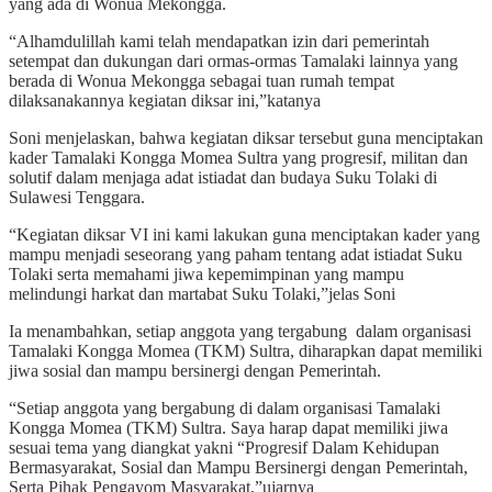
yang ada di Wonua Mekongga.
“Alhamdulillah kami telah mendapatkan izin dari pemerintah
setempat dan dukungan dari ormas-ormas Tamalaki lainnya yang
berada di Wonua Mekongga sebagai tuan rumah tempat
dilaksanakannya kegiatan diksar ini,”katanya
Soni menjelaskan, bahwa kegiatan diksar tersebut guna menciptakan
kader Tamalaki Kongga Momea Sultra yang progresif, militan dan
solutif dalam menjaga adat istiadat dan budaya Suku Tolaki di
Sulawesi Tenggara.
“Kegiatan diksar VI ini kami lakukan guna menciptakan kader yang
mampu menjadi seseorang yang paham tentang adat istiadat Suku
Tolaki serta memahami jiwa kepemimpinan yang mampu
melindungi harkat dan martabat Suku Tolaki,”jelas Soni
Ia menambahkan, setiap anggota yang tergabung dalam organisasi
Tamalaki Kongga Momea (TKM) Sultra, diharapkan dapat memiliki
jiwa sosial dan mampu bersinergi dengan Pemerintah.
“Setiap anggota yang bergabung di dalam organisasi Tamalaki
Kongga Momea (TKM) Sultra. Saya harap dapat memiliki jiwa
sesuai tema yang diangkat yakni “Progresif Dalam Kehidupan
Bermasyarakat, Sosial dan Mampu Bersinergi dengan Pemerintah,
Serta Pihak Pengayom Masyarakat,”ujarnya