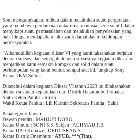
Soni mengungkapan, militan dalam melakukan suatu pergerakan
yang membawa perdamaian antar umat manusia, serta solutif dalam
menyikapi suatu permasalahan dan melakukan penyelesaian yang
baik hingga mendapatkan jalur yang damai dalam kehidupan
bermasyarakat.
“Alhamdulillah kegiatan diksar VI yang kami laksanakan berjalan
dengan sukses, dan semogah dengan suksesnya kegiatan diksar ini,
menjadikan kami semakin kompak dan solid dalam suatu
perkumpulan yang kami bentuk sampai saat ini,”ungkap Sony
Ketua TKM Sultra.
Diketahui dalam kegiatan Diksar VI tahun 2023 ini dilaksanakan
dengan susunan kepanitiaan dari Distrik Hakatutobu Pomalaa
Yaitu Ketua Panitia : Irman
Wakil Ketua Panitia : Lili Karmin Sekretaris Panitia : Salni
Penanggung Jawab :
Dewan pendiri : MAHJUR DORO
Ketua Umum : SONI S.S. Sekjen : ACHMAD F.B
Ketua DPD Konawe : DEDI ISRAN S.
Ketua Distrik Onembute :
AYUB..***(Tim).