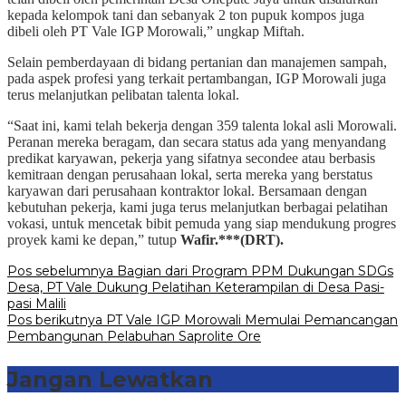
kepada kelompok tani dan sebanyak 2 ton pupuk kompos juga
dibeli oleh PT Vale IGP Morowali,” ungkap Miftah.
Selain pemberdayaan di bidang pertanian dan manajemen sampah,
pada aspek profesi yang terkait pertambangan, IGP Morowali juga
terus melanjutkan pelibatan talenta lokal.
“Saat ini, kami telah bekerja dengan 359 talenta lokal asli Morowali.
Peranan mereka beragam, dan secara status ada yang menyandang
predikat karyawan, pekerja yang sifatnya secondee atau berbasis
kemitraan dengan perusahaan lokal, serta mereka yang berstatus
karyawan dari perusahaan kontraktor lokal. Bersamaan dengan
kebutuhan pekerja, kami juga terus melanjutkan berbagai pelatihan
vokasi, untuk mencetak bibit pemuda yang siap mendukung progres
proyek kami ke depan,” tutup
Wafir.***(DRT).
Navigasi
Pos sebelumnya
Bagian dari Program PPM Dukungan SDGs
Desa, PT Vale Dukung Pelatihan Keterampilan di Desa Pasi-
pos
pasi Malili
Pos berikutnya
PT Vale IGP Morowali Memulai Pemancangan
Pembangunan Pelabuhan Saprolite Ore
Jangan Lewatkan