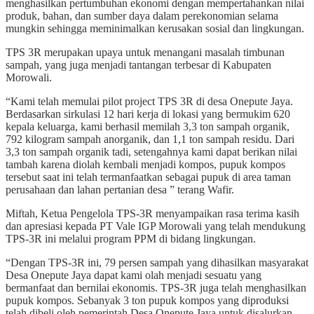
menghasilkan pertumbuhan ekonomi dengan mempertahankan nilai
produk, bahan, dan sumber daya dalam perekonomian selama
mungkin sehingga meminimalkan kerusakan sosial dan lingkungan.
TPS 3R merupakan upaya untuk menangani masalah timbunan
sampah, yang juga menjadi tantangan terbesar di Kabupaten
Morowali.
“Kami telah memulai pilot project TPS 3R di desa Onepute Jaya.
Berdasarkan sirkulasi 12 hari kerja di lokasi yang bermukim 620
kepala keluarga, kami berhasil memilah 3,3 ton sampah organik,
792 kilogram sampah anorganik, dan 1,1 ton sampah residu. Dari
3,3 ton sampah organik tadi, setengahnya kami dapat berikan nilai
tambah karena diolah kembali menjadi kompos, pupuk kompos
tersebut saat ini telah termanfaatkan sebagai pupuk di area taman
perusahaan dan lahan pertanian desa ” terang Wafir.
Miftah, Ketua Pengelola TPS-3R menyampaikan rasa terima kasih
dan apresiasi kepada PT Vale IGP Morowali yang telah mendukung
TPS-3R ini melalui program PPM di bidang lingkungan.
“Dengan TPS-3R ini, 79 persen sampah yang dihasilkan masyarakat
Desa Onepute Jaya dapat kami olah menjadi sesuatu yang
bermanfaat dan bernilai ekonomis. TPS-3R juga telah menghasilkan
pupuk kompos. Sebanyak 3 ton pupuk kompos yang diproduksi
telah dibeli oleh pemerintah Desa Onepute Jaya untuk disalurkan