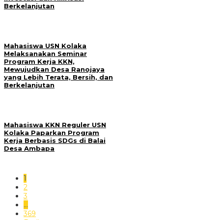
Berkelanjutan
Mahasiswa USN Kolaka
Melaksanakan Seminar
Program Kerja KKN,
Mewujudkan Desa Ranojaya
yang Lebih Terata, Bersih, dan
Berkelanjutan
Mahasiswa KKN Reguler USN
Kolaka Paparkan Program
Kerja Berbasis SDGs di Balai
Desa Ambapa
1
2
3
…
369