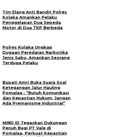
Tim Elang Anti Bandit Polres
Kolaka Amankan Pelaku
Penggelapan Dua Sepeda
Motor di Dua TKP Berbeda
Polres Kolaka Ungkap
Dugaan Peredaran Narkotika
Jenis Sabu, Amankan Seorang
Terduga Pelaku
Bupati Amri Buka Suara Soal
Ketegangan Jalur Hauling
Pomalaa : “Butuh Komunikasi
dan Kepastian Hukum, Jangan
Ada Premanisme Industrial”
MIND ID Tegaskan Dukungan
Penuh Bagi PT Vale di
Pomalaa, Perkuat Kepastian