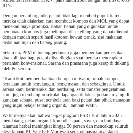
Akreditasi Nasional (KAN) pada tahun 2008 dengan no LSPO-003-
IDN.
Dengan bertani organik, petani tidak lagi membeli pupuk karena
mereka telah diajarkan cara membuat kompos dan MOL yang dapat
menekan biaya produksi. Bahan-bahan yang digunakan untuk
pembuatan kompos juga melimpah di sekeliling yang dapat ditemui
dengan mudah seperti hasil kotoran hewan ternak, sisa makanan,
dedaunan hijau dan batang pisang.
Selain itu, PPM di bidang pertanian juga memberikan pemasukan
dua kali lipat bagi petani dibandingkan saat mereka menerapkan
pertanian konvensional. Sarana dan prasarana juga kerap di dukung
oleh Perseroan.
“Kami ikut memberi bantuan berupa cultivator, rumah kompos,
peralatan untuk penyiangan, pengemasan, dan sebagainya. Untuk
sarana kami berinteraksi dan berdialog, serta transfer pengetahuan,
kami juga membangun sekolah lapangan di lokasi pertanian yang di
gunakan sebagai pusat pembelajaran bagi petani dan pihak manapun
yang ingin belajar tentang organik,” tambah Wafir.
Wafir menyatakan bahwa target program PSRLB di tahun 2025
mendatang, petani organik komoditas padi, sayur, dan budidaya
tanaman herbal meningkat hingga 50 persen dan mencakup seluruh
desa binaan PT Vale IGP Morowali serta pemasarannya dapat