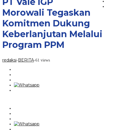
PT Vale IGP
Komitmen
Dukung
Morowali Tegaskan
Keberlanjutan
Melalui
Komitmen Dukung
Program
PPM
Keberlanjutan Melalui
Program PPM
redaksi
BERITA
-
-
61 views