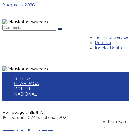
Lewati
8 Agustus 2026
ke
konten
Terms of Service
Redaksi
Indeks Berita
BERITA
OLAHRAGA
POLITIK
NASIONAL
PT
Homepage
BERITA
/
Vale
oleh
16 Februari 2024
16 Februari 2024
IGP
Ikuti Kami
redaksi
Morowali
Tegaskan