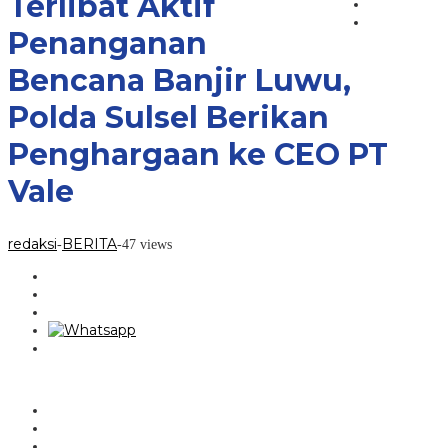
Terlibat Aktif
Luwu,
Polda
Penanganan
Sulsel
Berikan
Bencana Banjir Luwu,
Penghargaan
ke
Polda Sulsel Berikan
CEO
PT
Vale
Penghargaan ke CEO PT
Vale
redaksi
BERITA
-
-
47 views