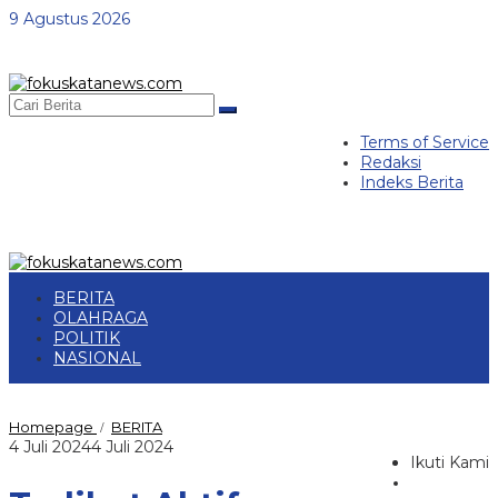
Lewati
9 Agustus 2026
ke
konten
Terms of Service
Redaksi
Indeks Berita
BERITA
OLAHRAGA
POLITIK
NASIONAL
Terlibat
Homepage
BERITA
/
Aktif
oleh
4 Juli 2024
4 Juli 2024
Penanganan
Ikuti Kami
redaksi
Bencana
Banjir