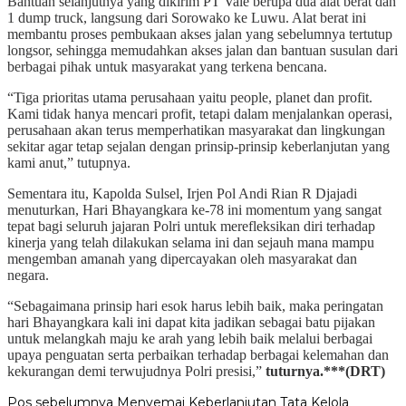
Bantuan selanjutnya yang dikirim PT Vale berupa dua alat berat dan
1 dump truck, langsung dari Sorowako ke Luwu. Alat berat ini
membantu proses pembukaan akses jalan yang sebelumnya tertutup
longsor, sehingga memudahkan akses jalan dan bantuan susulan dari
berbagai pihak untuk masyarakat yang terkena bencana.
“Tiga prioritas utama perusahaan yaitu people, planet dan profit.
Kami tidak hanya mencari profit, tetapi dalam menjalankan operasi,
perusahaan akan terus memperhatikan masyarakat dan lingkungan
sekitar agar tetap sejalan dengan prinsip-prinsip keberlanjutan yang
kami anut,” tutupnya.
Sementara itu, Kapolda Sulsel, Irjen Pol Andi Rian R Djajadi
menuturkan, Hari Bhayangkara ke-78 ini momentum yang sangat
tepat bagi seluruh jajaran Polri untuk merefleksikan diri terhadap
kinerja yang telah dilakukan selama ini dan sejauh mana mampu
mengemban amanah yang dipercayakan oleh masyarakat dan
negara.
“Sebagaimana prinsip hari esok harus lebih baik, maka peringatan
hari Bhayangkara kali ini dapat kita jadikan sebagai batu pijakan
untuk melangkah maju ke arah yang lebih baik melalui berbagai
upaya penguatan serta perbaikan terhadap berbagai kelemahan dan
kekurangan demi terwujudnya Polri presisi,”
tuturnya.***(DRT)
Pos sebelumnya
Menyemai Keberlanjutan Tata Kelola