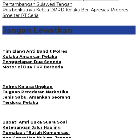
Navigasi
Pertambangan Sulawesi Tengah
pos
Pos berikutnya
Ketua DPRD Kolaka Beri Apresiasi Progres
Smelter PT Ceria
Jangan Lewatkan
Tim Elang Anti Bandit Polres
Kolaka Amankan Pelaku
Penggelapan Dua Sepeda
Motor di Dua TKP Berbeda
Polres Kolaka Ungkap
Dugaan Peredaran Narkotika
Jenis Sabu, Amankan Seorang
Terduga Pelaku
Bupati Amri Buka Suara Soal
Ketegangan Jalur Hauling
Pomalaa : “Butuh Komunikasi
dan Kepastian Hukum, Jangan