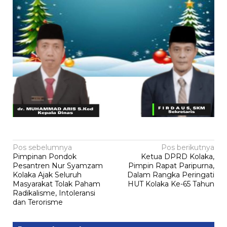
Navigasi
Pos sebelumnya
Pos berikutnya
Pimpinan Pondok
Ketua DPRD Kolaka,
pos
Pesantren Nur Syamzam
Pimpin Rapat Paripurna,
Kolaka Ajak Seluruh
Dalam Rangka Peringati
Masyarakat Tolak Paham
HUT Kolaka Ke-65 Tahun
Radikalisme, Intoleransi
dan Terorisme