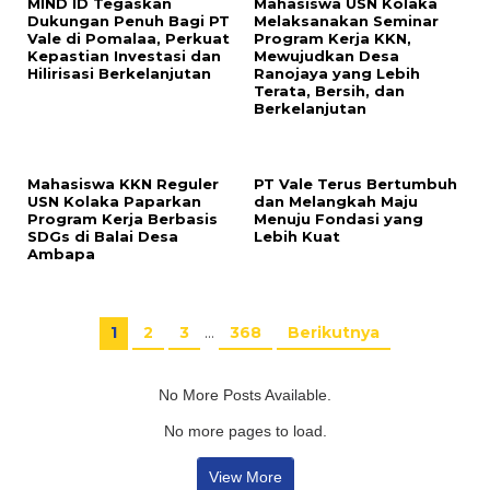
MIND ID Tegaskan
Mahasiswa USN Kolaka
Dukungan Penuh Bagi PT
Melaksanakan Seminar
Vale di Pomalaa, Perkuat
Program Kerja KKN,
Kepastian Investasi dan
Mewujudkan Desa
Hilirisasi Berkelanjutan
Ranojaya yang Lebih
Terata, Bersih, dan
Berkelanjutan
Mahasiswa KKN Reguler
PT Vale Terus Bertumbuh
USN Kolaka Paparkan
dan Melangkah Maju
Program Kerja Berbasis
Menuju Fondasi yang
SDGs di Balai Desa
Lebih Kuat
Ambapa
1
2
3
…
368
Berikutnya
No More Posts Available.
No more pages to load.
View More