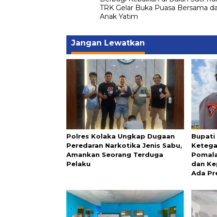
pos
TRK Gelar Buka Puasa Bersama da
Anak Yatim
Jangan Lewatkan
Polres Kolaka Ungkap Dugaan
Bupati
Peredaran Narkotika Jenis Sabu,
Ketega
Amankan Seorang Terduga
Pomala
Pelaku
dan Ke
Ada Pr