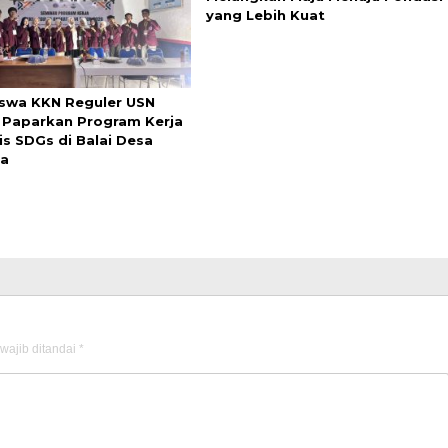
yang Lebih Kuat
swa KKN Reguler USN
 Paparkan Program Kerja
is SDGs di Balai Desa
a
wajib ditandai
*