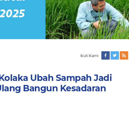
Ikuti Kami
r Kolaka Ubah Sampah Jadi
Ulang Bangun Kesadaran