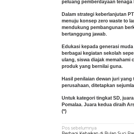
peluang pemberdayaan tenaga ke
Dalam strategi keberlanjutan P
menuju konsep zero waste to la
mendukung pembangunan berkel
bertanggung jawab.
Edukasi kepada generasi muda m
berbagai kegiatan sekolah sepe
ulang, siswa diajak memahami
produk yang bernilai guna.
Hasil penilaian dewan juri yang 
perusahaan, ditetapkan sejuml
Untuk kategori tingkat SD, juar
Pomalaa. Juara kedua diraih Ar
(*)
Navigasi
Pos sebelumnya
Berbagi Kebaikan di Bulan Suci R