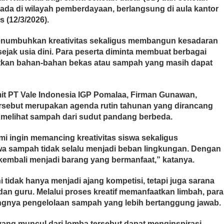
da di wilayah pemberdayaan, berlangsung di aula kantor
 (12/3/2026).
menumbuhkan kreativitas sekaligus membangun kesadaran
sejak usia dini. Para peserta diminta membuat berbagai
atkan bahan-bahan bekas atau sampah yang masih dapat
t PT Vale Indonesia IGP Pomalaa, Firman Gunawan,
rsebut merupakan agenda rutin tahunan yang dirancang
melihat sampah dari sudut pandang berbeda.
mi ingin memancing kreativitas siswa sekaligus
sampah tidak selalu menjadi beban lingkungan. Dengan
 kembali menjadi barang yang bermanfaat,” katanya.
i tidak hanya menjadi ajang kompetisi, tetapi juga sarana
dan guru. Melalui proses kreatif memanfaatkan limbah, para
ngnya pengelolaan sampah yang lebih bertanggung jawab.
 yang muncul dari lomba tersebut dapat menginspirasi