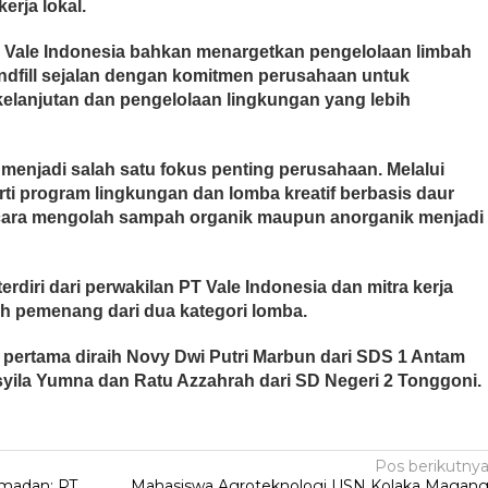
rja lokal.
T Vale Indonesia bahkan menargetkan pengelolaan limbah
ndfill sejalan dengan komitmen perusahaan untuk
anjutan dan pengelolaan lingkungan yang lebih
enjadi salah satu fokus penting perusahaan. Melalui
rti program lingkungan dan lomba kreatif berbasis daur
 cara mengolah sampah organik maupun anorganik menjadi
terdiri dari perwakilan PT Vale Indonesia dan mitra kerja
ah pemenang dari dua kategori lomba.
a pertama diraih Novy Dwi Putri Marbun dari SDS 1 Antam
syila Yumna dan Ratu Azzahrah dari SD Negeri 2 Tonggoni.
Pos berikutny
amadan: PT
Mahasiswa Agroteknologi USN Kolaka Magan