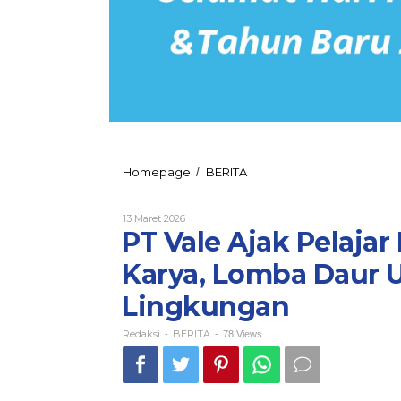
PT
Homepage
BERITA
/
Vale
Ajak
Oleh
13 Maret 2026
Pelajar
Redaksi
PT Vale Ajak Pelaja
Kolaka
Ubah
Karya, Lomba Daur 
Sampah
Jadi
Lingkungan
Karya,
Lomba
Daur
Redaksi
BERITA
-
-
78 Views
Ulang
Bangun
Kesadaran
Lingkungan