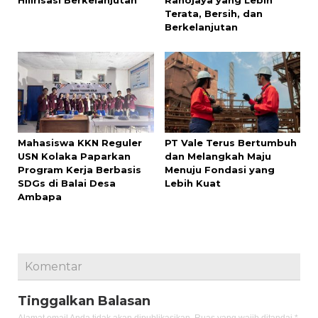
Hilirisasi Berkelanjutan
Ranojaya yang Lebih
Terata, Bersih, dan
Berkelanjutan
Mahasiswa KKN Reguler
PT Vale Terus Bertumbuh
USN Kolaka Paparkan
dan Melangkah Maju
Program Kerja Berbasis
Menuju Fondasi yang
SDGs di Balai Desa
Lebih Kuat
Ambapa
Komentar
Tinggalkan Balasan
Alamat email Anda tidak akan dipublikasikan.
Ruas yang wajib ditandai
*