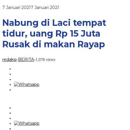
Rp
15
oleh
7 Januari 2021
7 Januari 2021
Juta
redaksi
Rusak
di
Nabung di Laci tempat
makan
Rayap
tidur, uang Rp 15 Juta
Rusak di makan Rayap
redaksi
BERITA
-
-
1,078 views