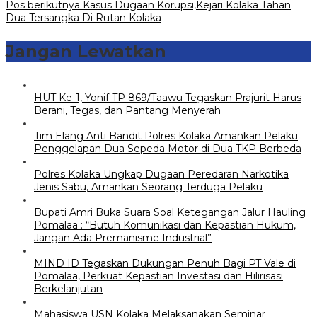
pos
Pos berikutnya
Kasus Dugaan Korupsi,Kejari Kolaka Tahan
Dua Tersangka Di Rutan Kolaka
Jangan Lewatkan
HUT Ke-1, Yonif TP 869/Taawu Tegaskan Prajurit Harus
Berani, Tegas, dan Pantang Menyerah
Tim Elang Anti Bandit Polres Kolaka Amankan Pelaku
Penggelapan Dua Sepeda Motor di Dua TKP Berbeda
Polres Kolaka Ungkap Dugaan Peredaran Narkotika
Jenis Sabu, Amankan Seorang Terduga Pelaku
Bupati Amri Buka Suara Soal Ketegangan Jalur Hauling
Pomalaa : “Butuh Komunikasi dan Kepastian Hukum,
Jangan Ada Premanisme Industrial”
MIND ID Tegaskan Dukungan Penuh Bagi PT Vale di
Pomalaa, Perkuat Kepastian Investasi dan Hilirisasi
Berkelanjutan
Mahasiswa USN Kolaka Melaksanakan Seminar