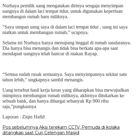
Nurhaya pemilik uang mengatakan dirinya sengaja menyimpan
uangnya di dalam laci tempat tidur, untuk digunakan keperluan
membangun rumah baru miliknya.
“Saya simpan uang saya di dalam laci tempat tidur , uang ini saya
niatkan untuk membangun rumah,” ucapnya.
Selama ini Nurhaya hanya menupang tinggal di rumah saudaranya.
Dia hanya bisa menangis dan tidak bisa berkata apa-apa saat
mendapati uangnya
telah hancur di makan Rayap.
“Semua sudah rusak semuanya. Saya menyimpannya sekitar satu
tahun lebih,” ungkapnya sambil menangis.
Uang tersebut
hasil kerja keras yang diharapkan bisa mewujudkan
mimpinya membangun rumah miliknya, akhirnya ditukarkan ke
sebuah bank, dan hanya dihargai sebanyak Rp 900 ribu
saja,”pungkasnya
Laporan : Ziqin Hafid
Navigasi
Pos sebelumnya
Aksi terekam CCTV, Pemuda di kolaka
ditangkap saat Curi Celengan Masjid