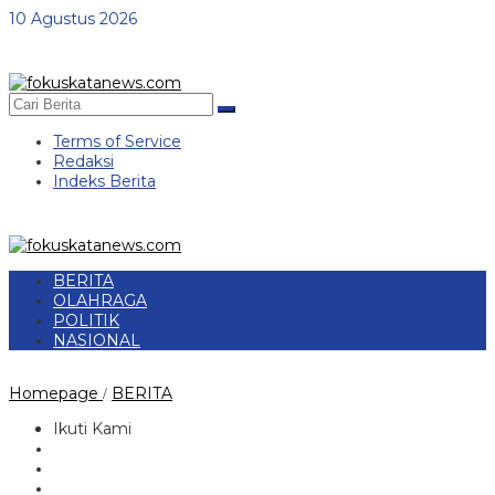
Lewati
10 Agustus 2026
ke
konten
Terms of Service
Redaksi
Indeks Berita
BERITA
OLAHRAGA
POLITIK
NASIONAL
Nabung
Homepage
BERITA
/
di
Laci
Ikuti Kami
tempat
tidur,
uang