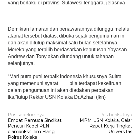
yang berlaku di provinsi Sulawesi tenggara,”jelasnya
Demikian lamaran dan penawarannya ditunggu melalui
alamat tersebut diatas, dibuka sejak pengumuman ini
dan akan ditutup maksimal satu bulan setelahnya.
Mereka yang terpilih berdasarkan keputusan Yayasan
Andrew dan Tony akan diundang untuk tahapan
selanjutnya.
“Mari putra putri terbaik indonesia khususnya Sultra
yang memenuhi syarat bila terdapat kekeliruan
dalam pengumuan ini akan diadakan perbaikan
tks,”tutup Rektor USN Kolaka Dr.Azhari (fkn)
Navigasi
Pos sebelumnya
Pos berikutnya
Empat Pemuda Sindikat
MPM USN Kolaka, Gelar
pos
Pencuri Kabel PLN
Rapat Kerja Tingkat
diamanksn Tim Elang
Universitas
Polres Kolaka