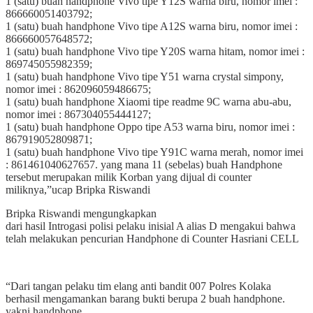
1 (satu) buah handphone Vivo tipe Y12S warna biru, nomor imei :
866660051403792;
1 (satu) buah handphone Vivo tipe A12S warna biru, nomor imei :
866660057648572;
1 (satu) buah handphone Vivo tipe Y20S warna hitam, nomor imei :
869745055982359;
1 (satu) buah handphone Vivo tipe Y51 warna crystal simpony,
nomor imei : 862096059486675;
1 (satu) buah handphone Xiaomi tipe readme 9C warna abu-abu,
nomor imei : 867304055444127;
1 (satu) buah handphone Oppo tipe A53 warna biru, nomor imei :
867919052809871;
1 (satu) buah handphone Vivo tipe Y91C warna merah, nomor imei
: 861461040627657. yang mana 11 (sebelas) buah Handphone
tersebut merupakan milik Korban yang dijual di counter
miliknya,”ucap Bripka Riswandi
Bripka Riswandi mengungkapkan
dari hasil Introgasi polisi pelaku inisial A alias D mengakui bahwa
telah melakukan pencurian Handphone di Counter Hasriani CELL
“Dari tangan pelaku tim elang anti bandit 007 Polres Kolaka
berhasil mengamankan barang bukti berupa 2 buah handphone.
yakni handphone