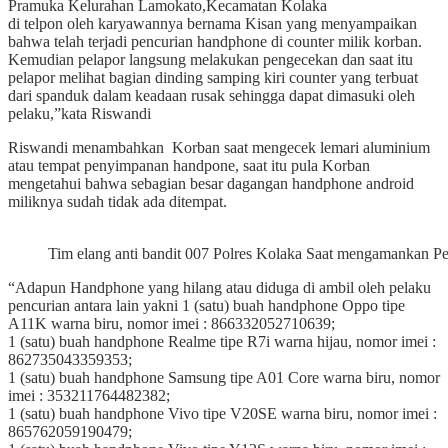
Pramuka Kelurahan Lamokato,Kecamatan Kolaka
di telpon oleh karyawannya bernama Kisan yang menyampaikan
bahwa telah terjadi pencurian handphone di counter milik korban.
Kemudian pelapor langsung melakukan pengecekan dan saat itu
pelapor melihat bagian dinding samping kiri counter yang terbuat
dari spanduk dalam keadaan rusak sehingga dapat dimasuki oleh
pelaku,”kata Riswandi
Riswandi menambahkan Korban saat mengecek lemari aluminium
atau tempat penyimpanan handpone, saat itu pula Korban
mengetahui bahwa sebagian besar dagangan handphone android
miliknya sudah tidak ada ditempat.
Tim elang anti bandit 007 Polres Kolaka Saat mengamankan Pel
“Adapun Handphone yang hilang atau diduga di ambil oleh pelaku
pencurian antara lain yakni 1 (satu) buah handphone Oppo tipe
A11K warna biru, nomor imei : 866332052710639;
1 (satu) buah handphone Realme tipe R7i warna hijau, nomor imei :
862735043359353;
1 (satu) buah handphone Samsung tipe A01 Core warna biru, nomor
imei : 353211764482382;
1 (satu) buah handphone Vivo tipe V20SE warna biru, nomor imei :
865762059190479;