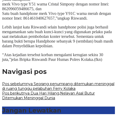
merk Vivo type Y51 warna Cristal Simpony dengan nomor Imei:
862096059486675, dan
Satu buah handphone merk Vivo type Y91C warna merah dengan
nomor Imei: 861461040627657,”ungkap Riswandi.
Lebih lanjut kata Riswandi selain handphone polisi juga berhasil
mengamankan satu buah kunci-kunci yang digunakan pelaku pada
saat melakukan pembobolan konter tersebut. Sementara untuk
barang bukti berupa Handphone sebanyak 9 (sembilan) buah masih
dalam Penyelidikan kepolisian.
“Atas kejadian tersebut korban mengalami kerugian sekira 30
juta,”jelas Bripka Riswandi Paur Humas Polres Kolaka.(fkn)
Navigasi pos
Pos sebelumnya
Seorang penumpang ditemukan meninggal
di ruang tunggu pelabuhan Ferry Kolaka
Pos berikutnya
Dua Hari Hilang,Nelayan Asal Butur
Ditemukan Meninggal Dunia
Jangan Lewatkan