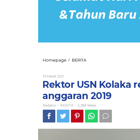
Rektor
Homepage
BERITA
/
USN
Kolaka
Oleh
19 Maret 2021
resmi
Redaksi
Rektor USN Kolaka r
lantik
74
anggaran 2019
PNS
tahun
anggaran
Redaksi
BERITA
-
-
1,394 Views
2019