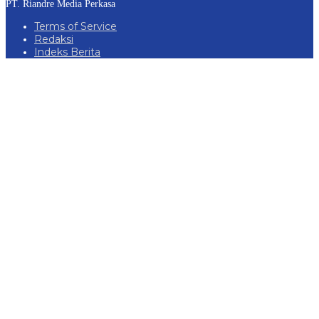
PT. Riandre Media Perkasa
Terms of Service
Redaksi
Indeks Berita