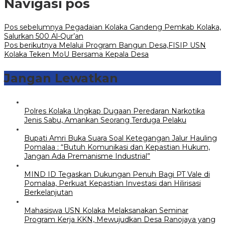
Navigasi pos
Pos sebelumnya
Pegadaian Kolaka Gandeng Pemkab Kolaka,
Salurkan 500 Al-Qur’an
Pos berikutnya
Melalui Program Bangun Desa,FISIP USN
Kolaka Teken MoU Bersama Kepala Desa
Jangan Lewatkan
Polres Kolaka Ungkap Dugaan Peredaran Narkotika
Jenis Sabu, Amankan Seorang Terduga Pelaku
Bupati Amri Buka Suara Soal Ketegangan Jalur Hauling
Pomalaa : “Butuh Komunikasi dan Kepastian Hukum,
Jangan Ada Premanisme Industrial”
MIND ID Tegaskan Dukungan Penuh Bagi PT Vale di
Pomalaa, Perkuat Kepastian Investasi dan Hilirisasi
Berkelanjutan
Mahasiswa USN Kolaka Melaksanakan Seminar
Program Kerja KKN, Mewujudkan Desa Ranojaya yang