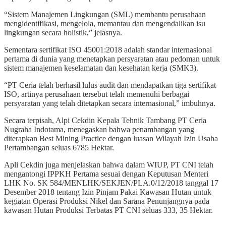
“Sistem Manajemen Lingkungan (SML) membantu perusahaan
mengidentifikasi, mengelola, memantau dan mengendalikan isu
lingkungan secara holistik,” jelasnya.
Sementara sertifikat ISO 45001:2018 adalah standar internasional
pertama di dunia yang menetapkan persyaratan atau pedoman untuk
sistem manajemen keselamatan dan kesehatan kerja (SMK3).
“PT Ceria telah berhasil lulus audit dan mendapatkan tiga sertifikat
ISO, artinya perusahaan tersebut telah memenuhi berbagai
persyaratan yang telah ditetapkan secara internasional,” imbuhnya.
Secara terpisah, Alpi Cekdin Kepala Tehnik Tambang PT Ceria
Nugraha Indotama, menegaskan bahwa penambangan yang
diterapkan Best Mining Practice dengan luasan Wilayah Izin Usaha
Pertambangan seluas 6785 Hektar.
Apli Cekdin juga menjelaskan bahwa dalam WIUP, PT CNI telah
mengantongi IPPKH Pertama sesuai dengan Keputusan Menteri
LHK No. SK 584/MENLHK/SEKJEN/PLA.0/12/2018 tanggal 17
Desember 2018 tentang Izin Pinjam Pakai Kawasan Hutan untuk
kegiatan Operasi Produksi Nikel dan Sarana Penunjangnya pada
kawasan Hutan Produksi Terbatas PT CNI seluas 333, 35 Hektar.