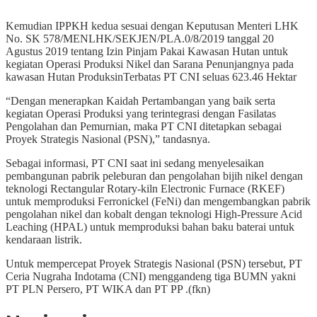
Kemudian IPPKH kedua sesuai dengan Keputusan Menteri LHK
No. SK 578/MENLHK/SEKJEN/PLA.0/8/2019 tanggal 20
Agustus 2019 tentang Izin Pinjam Pakai Kawasan Hutan untuk
kegiatan Operasi Produksi Nikel dan Sarana Penunjangnya pada
kawasan Hutan ProduksinTerbatas PT CNI seluas 623.46 Hektar
“Dengan menerapkan Kaidah Pertambangan yang baik serta
kegiatan Operasi Produksi yang terintegrasi dengan Fasilatas
Pengolahan dan Pemurnian, maka PT CNI ditetapkan sebagai
Proyek Strategis Nasional (PSN),” tandasnya.
Sebagai informasi, PT CNI saat ini sedang menyelesaikan
pembangunan pabrik peleburan dan pengolahan bijih nikel dengan
teknologi Rectangular Rotary-kiln Electronic Furnace (RKEF)
untuk memproduksi Ferronickel (FeNi) dan mengembangkan pabrik
pengolahan nikel dan kobalt dengan teknologi High-Pressure Acid
Leaching (HPAL) untuk memproduksi bahan baku baterai untuk
kendaraan listrik.
Untuk mempercepat Proyek Strategis Nasional (PSN) tersebut, PT
Ceria Nugraha Indotama (CNI) menggandeng tiga BUMN yakni
PT PLN Persero, PT WIKA dan PT PP .(fkn)