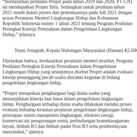
“Berdasarkan penilaian Proper pada tahun 2019 dan 2020, PT CNI
ini mendapatkan Proper Biru. Sedangkan untuk penilaian tahun
2021 masih dalam proses dan penentuannya pada Juli 2021 dengan
acuan Peraturan Menteri Lingkungan Hidup dan Kehutanan
Republik Indonesia nomor 1 tahun 2021 tentang Program Penilaian
Peringkat Kinerja Perusahaan dalam Pengelolaan Lingkungan
Hidup,” jelasnya.
Nunu Anugrah, Kepala Hubungan Masyarakat (Humas) KLHK,
Dijelaskan bahwa, berdasarkan peraturan menteri tersebut, Program
Penilaian Peringkat Kinerja Perusahaan dalam Pengelolaan
Lingkungan Hidup yang selanjutnya disebut Proper adalah evaluasi
kinerja penanggung jawab usaha dan/atau kegiatan di bidang
pengelolaan lingkungan hidup.
“Proper merupakan penghargaan bagi dunia usaha yang
menunjukkan kinerja luar biasa dalam pengelolaan lingkungan
hidup. Penghargaan terhadap dunia usaha dilakukan melalui proses
evaluasi terhadap ketaatan peraturan pengelolaan lingkungan hidup,
penerapan sistem manajemen lingkungan, efisiensi energi,
konservasi air, pengurangan emisi, perlindungan keanekaragaman
hayati, limbah B3 dan limbah padat Non B3 serta pemberdayaan
masyarakat,” ujarnya.