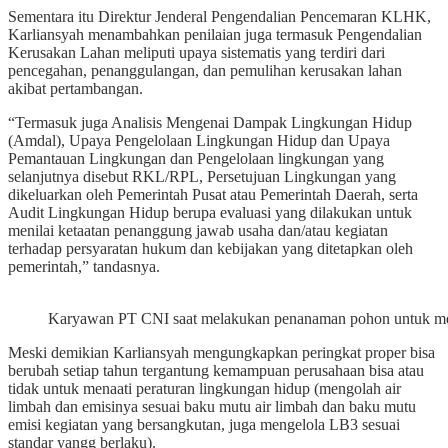
Sementara itu Direktur Jenderal Pengendalian Pencemaran KLHK,
Karliansyah menambahkan penilaian juga termasuk Pengendalian
Kerusakan Lahan meliputi upaya sistematis yang terdiri dari
pencegahan, penanggulangan, dan pemulihan kerusakan lahan
akibat pertambangan.
“Termasuk juga Analisis Mengenai Dampak Lingkungan Hidup
(Amdal), Upaya Pengelolaan Lingkungan Hidup dan Upaya
Pemantauan Lingkungan dan Pengelolaan lingkungan yang
selanjutnya disebut RKL/RPL, Persetujuan Lingkungan yang
dikeluarkan oleh Pemerintah Pusat atau Pemerintah Daerah, serta
Audit Lingkungan Hidup berupa evaluasi yang dilakukan untuk
menilai ketaatan penanggung jawab usaha dan/atau kegiatan
terhadap persyaratan hukum dan kebijakan yang ditetapkan oleh
pemerintah,” tandasnya.
Karyawan PT CNI saat melakukan penanaman pohon untuk mere
Meski demikian Karliansyah mengungkapkan peringkat proper bisa
berubah setiap tahun tergantung kemampuan perusahaan bisa atau
tidak untuk menaati peraturan lingkungan hidup (mengolah air
limbah dan emisinya sesuai baku mutu air limbah dan baku mutu
emisi kegiatan yang bersangkutan, juga mengelola LB3 sesuai
standar yangg berlaku).