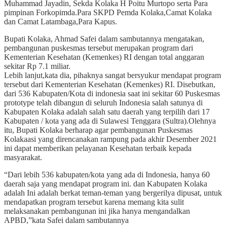
Muhammad Jayadin, Sekda Kolaka H Poitu Murtopo serta Para
pimpinan Forkopimda.Para SKPD Pemda Kolaka,Camat Kolaka
dan Camat Latambaga,Para Kapus.
Bupati Kolaka, Ahmad Safei dalam sambutannya mengatakan,
pembangunan puskesmas tersebut merupakan program dari
Kementerian Kesehatan (Kemenkes) RI dengan total anggaran
sekitar Rp 7.1 miliar.
Lebih lanjut,kata dia, pihaknya sangat bersyukur mendapat program
tersebut dari Kementerian Kesehatan (Kemenkes) RI. Disebutkan,
dari 536 Kabupaten/Kota di indonesia saat ini sekitar 60 Puskesmas
prototype telah dibangun di seluruh Indonesia salah satunya di
Kabupaten Kolaka adalah salah satu daerah yang terpilih dari 17
Kabupaten / kota yang ada di Sulawesi Tenggara (Sultra).Olehnya
itu, Bupati Kolaka berharap agar pembangunan Puskesmas
Kolakaasi yang direncanakan rampung pada akhir Desember 2021
ini dapat memberikan pelayanan Kesehatan terbaik kepada
masyarakat.
“Dari lebih 536 kabupaten/kota yang ada di Indonesia, hanya 60
daerah saja yang mendapat program ini. dan Kabupaten Kolaka
adalah Ini adalah berkat teman-teman yang bergerilya dipusat, untuk
mendapatkan program tersebut karena memang kita sulit
melaksanakan pembangunan ini jika hanya mengandalkan
APBD,”kata Safei dalam sambutannya