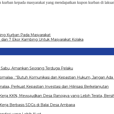
kurban kepada masyarakat yang mendapatkan kupon kurban di laksana
ing Kurban Pada Masyarakat
i dan 7 Ekor Kambing Untuk Masyarakat Kolaka
s Sabu, Amankan Seorang Terduga Pelaku
Pomalaa : “Butuh Komunikasi dan Kepastian Hukum, Jangan Ada 
a, Perkuat Kepastian Investasi dan Hilirisasi Berkelanjutan
rja KKN, Mewujudkan Desa Ranojaya yang Lebih Terata, Bersih
erja Berbasis SDGs di Balai Desa Ambapa
ondasi yang Lebih Kuat