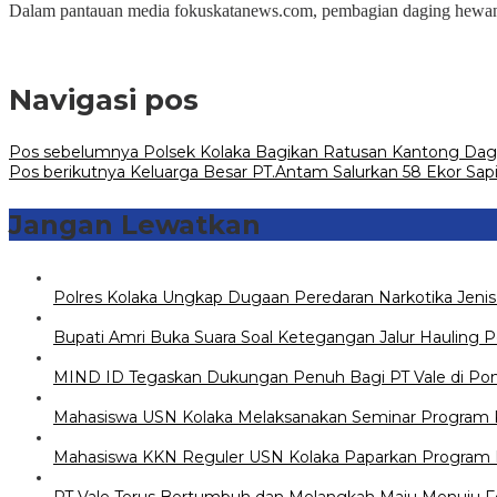
Dalam pantauan media fokuskatanews.com, pembagian daging hewan 
Navigasi pos
Pos sebelumnya
Polsek Kolaka Bagikan Ratusan Kantong Dag
Pos berikutnya
Keluarga Besar PT.Antam Salurkan 58 Ekor Sap
Jangan Lewatkan
Polres Kolaka Ungkap Dugaan Peredaran Narkotika Jeni
Bupati Amri Buka Suara Soal Ketegangan Jalur Hauling 
MIND ID Tegaskan Dukungan Penuh Bagi PT Vale di Pomala
Mahasiswa USN Kolaka Melaksanakan Seminar Program Ke
Mahasiswa KKN Reguler USN Kolaka Paparkan Program K
PT Vale Terus Bertumbuh dan Melangkah Maju Menuju F