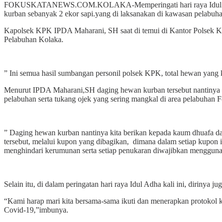
FOKUSKATANEWS.COM.KOLAKA-Memperingati hari raya Idul Adha 1
kurban sebanyak 2 ekor sapi.yang di laksanakan di kawasan pelabuh
Kapolsek KPK IPDA Maharani, SH saat di temui di Kantor Polsek 
Pelabuhan Kolaka.
” Ini semua hasil sumbangan personil polsek KPK, total hewan yang
Menurut IPDA Maharani,SH daging hewan kurban tersebut nantinya a
pelabuhan serta tukang ojek yang sering mangkal di area pelabuhan F
” Daging hewan kurban nantinya kita berikan kepada kaum dhuafa da
tersebut, melalui kupon yang dibagikan, dimana dalam setiap kupon
menghindari kerumunan serta setiap penukaran diwajibkan menggunak
Selain itu, di dalam peringatan hari raya Idul Adha kali ini, diriny
“Kami harap mari kita bersama-sama ikuti dan menerapkan protokol k
Covid-19,”imbunya.