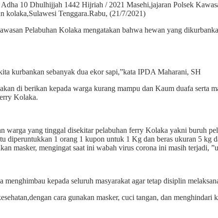
0 Dhulhijjah 1442 Hijriah / 2021 Masehi,jajaran Polsek Kawasa
an kolaka,Sulawesi Tenggara.Rabu, (21/7/2021)
Kawasan Pelabuhan Kolaka mengatakan bahwa hewan yang dikurbankan
 kita kurbankan sebanyak dua ekor sapi,”kata IPDA Maharani, SH
kan di berikan kepada warga kurang mampu dan Kaum duafa serta masya
erry Kolaka.
n warga yang tinggal disekitar pelabuhan ferry Kolaka yakni buruh p
 itu diperuntukkan 1 orang 1 kupon untuk 1 Kg dan beras ukuran 5 k
an masker, mengingat saat ini wabah virus corona ini masih terjadi
a juga menghimbau kepada seluruh masyarakat agar tetap disiplin melaks
esehatan,dengan cara gunakan masker, cuci tangan, dan menghindari k