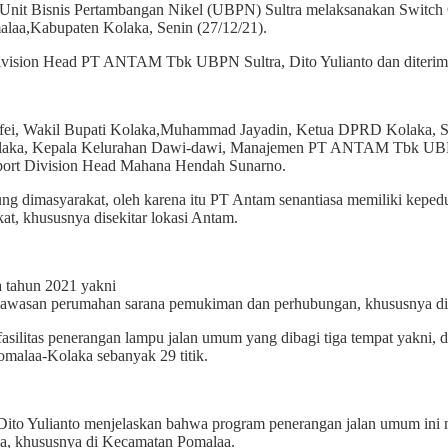
 Pertambangan Nikel (UBPN) Sultra melaksanakan Switch On da
alaa,Kabupaten Kolaka, Senin (27/12/21).
Division Head PT ANTAM Tbk UBPN Sultra, Dito Yulianto dan diterim
 Safei, Wakil Bupati Kolaka,Muhammad Jayadin, Ketua DPRD Kolaka, 
laka, Kepala Kelurahan Dawi-dawi, Manajemen PT ANTAM Tbk UBPN 
pport Division Head Mahana Hendah Sunarno.
ng dimasyarakat, oleh karena itu PT Antam senantiasa memiliki kepe
t, khususnya disekitar lokasi Antam.
 tahun 2021 yakni
kawasan perumahan sarana pemukiman dan perhubungan, khususnya di
as penerangan lampu jalan umum yang dibagi tiga tempat yakni, di jal
 Pomalaa-Kolaka sebanyak 29 titik.
 Yulianto menjelaskan bahwa program penerangan jalan umum ini ma
, khususnya di Kecamatan Pomalaa.