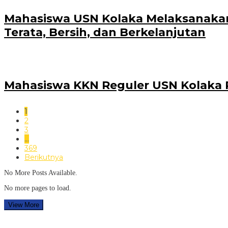
Mahasiswa USN Kolaka Melaksanakan
Terata, Bersih, dan Berkelanjutan
Mahasiswa KKN Reguler USN Kolaka P
1
2
3
…
369
Berikutnya
No More Posts Available.
No more pages to load.
View More