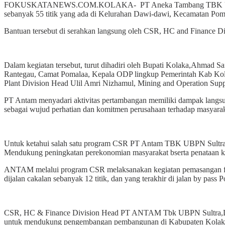
FOKUSKATANEWS.COM.KOLAKA- PT Aneka Tambang TBK Unit Bisnis
sebanyak 55 titik yang ada di Kelurahan Dawi-dawi, Kecamatan Pom
Bantuan tersebut di serahkan langsung oleh CSR, HC and Finance 
Dalam kegiatan tersebut, turut dihadiri oleh Bupati Kolaka,Ahmad
Rantegau, Camat Pomalaa, Kepala ODP lingkup Pemerintah Kab Ko
Plant Division Head Ulil Amri Nizhamul, Mining and Operation Su
PT Antam menyadari aktivitas pertambangan memiliki dampak langsu
sebagai wujud perhatian dan komitmen perusahaan terhadap masyaraka
Untuk ketahui salah satu program CSR PT Antam TBK UBPN Sultra
Mendukung peningkatan perekonomian masyarakat bserta penataan 
ANTAM melalui program CSR melaksanakan kegiatan pemasangan fasilit
dijalan cakalan sebanyak 12 titik, dan yang terakhir di jalan by pass
CSR, HC & Finance Division Head PT ANTAM Tbk UBPN Sultra,Dito
untuk mendukung pengembangan pembangunan di Kabupaten Kolaka