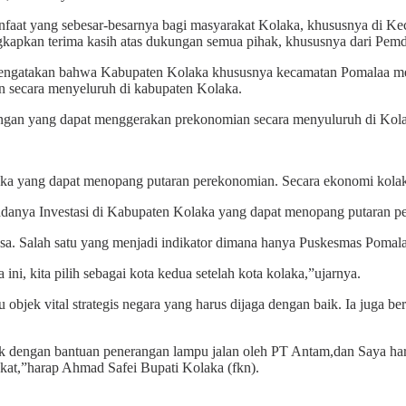
aat yang sebesar-besarnya bagi masyarakat Kolaka, khususnya di Kec
kapkan terima kasih atas dukungan semua pihak, khususnya dari Pemda
ngatakan bahwa Kabupaten Kolaka khususnya kecamatan Pomalaa merup
 secara menyeluruh di kabupaten Kolaka.
bangan yang dapat menggerakan prekonomian secara menyuluruh di Kola
aka yang dapat menopang putaran perekonomian. Secara ekonomi kol
danya Investasi di Kabupaten Kolaka yang dapat menopang putaran 
 Salah satu yang menjadi indikator dimana hanya Puskesmas Pomalaa 
, kita pilih sebagai kota kedua setelah kota kolaka,”ujarnya.
jek vital strategis negara yang harus dijaga dengan baik. Ia juga b
k dengan bantuan penerangan lampu jalan oleh PT Antam,dan Saya ha
akat,”harap Ahmad Safei Bupati Kolaka (fkn).