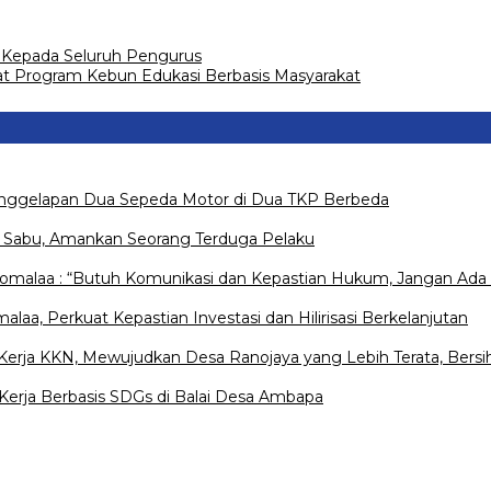
i Kepada Seluruh Pengurus
t Program Kebun Edukasi Berbasis Masyarakat
Penggelapan Dua Sepeda Motor di Dua TKP Berbeda
s Sabu, Amankan Seorang Terduga Pelaku
Pomalaa : “Butuh Komunikasi dan Kepastian Hukum, Jangan Ada 
a, Perkuat Kepastian Investasi dan Hilirisasi Berkelanjutan
rja KKN, Mewujudkan Desa Ranojaya yang Lebih Terata, Bersih
erja Berbasis SDGs di Balai Desa Ambapa