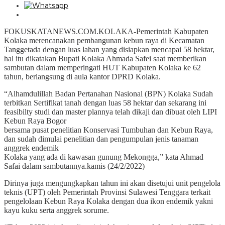
FOKUSKATANEWS.COM.KOLAKA-Pemerintah Kabupaten
Kolaka merencanakan pembangunan kebun raya di Kecamatan
Tanggetada dengan luas lahan yang disiapkan mencapai 58 hektar,
hal itu dikatakan Bupati Kolaka Ahmada Safei saat memberikan
sambutan dalam memperingati HUT Kabupaten Kolaka ke 62
tahun, berlangsung di aula kantor DPRD Kolaka.
“Alhamdulillah Badan Pertanahan Nasional (BPN) Kolaka Sudah
terbitkan Sertifikat tanah dengan luas 58 hektar dan sekarang ini
feasibilty studi dan master plannya telah dikaji dan dibuat oleh LIPI
Kebun Raya Bogor
bersama pusat penelitian Konservasi Tumbuhan dan Kebun Raya,
dan sudah dimulai penelitian dan pengumpulan jenis tanaman
anggrek endemik
Kolaka yang ada di kawasan gunung Mekongga,” kata Ahmad
Safai dalam sambutannya.kamis (24/2/2022)
Dirinya juga mengungkapkan tahun ini akan disetujui unit pengelola
teknis (UPT) oleh Pemerintah Provinsi Sulawesi Tenggara terkait
pengelolaan Kebun Raya Kolaka dengan dua ikon endemik yakni
kayu kuku serta anggrek sorume.