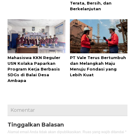
Terata, Bersih, dan
Berkelanjutan
Mahasiswa KKN Reguler
PT Vale Terus Bertumbuh
USN Kolaka Paparkan
dan Melangkah Maju
Program Kerja Berbasis
Menuju Fondasi yang
SDGs di Balai Desa
Lebih Kuat
Ambapa
Komentar
Tinggalkan Balasan
Alamat email Anda tidak akan dipublikasikan.
Ruas yang wajib ditandai
*