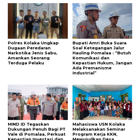
Polres Kolaka Ungkap
Bupati Amri Buka Suara
Dugaan Peredaran
Soal Ketegangan Jalur
Narkotika Jenis Sabu,
Hauling Pomalaa : “Butuh
Amankan Seorang
Komunikasi dan
Terduga Pelaku
Kepastian Hukum, Jangan
Ada Premanisme
Industrial”
MIND ID Tegaskan
Mahasiswa USN Kolaka
Dukungan Penuh Bagi PT
Melaksanakan Seminar
Vale di Pomalaa, Perkuat
Program Kerja KKN,
Kepastian Investasi dan
Mewujudkan Desa