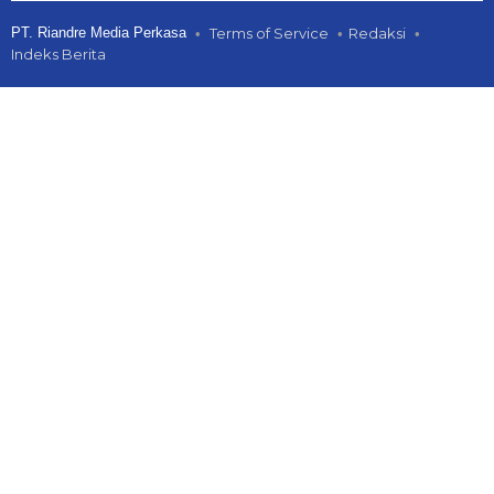
PT. Riandre Media Perkasa
Terms of Service
Redaksi
Indeks Berita