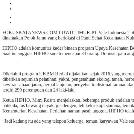
FOKUSKATANEWS.COM.LUWU TIMUR-PT Vale Indonesia Tbk (PT Vale
dinamakan Pojok Jamu yang berlokasi di Panti Sehat Kecamatan Nu
HIPHO adalah komunitas kader binaan program Upaya Kesehatan Ber
Saat ini anggota HIPHO sudah mencapai 33 orang. Domisili para ang
Diketahui program UKBM Herbal dijalankan sejak 2016 yang merup
diberikan sejumlah pelatihan, yakni, pengetahuan ekologi tanah, h
kewirausahaan jamu, herbal lanjutan, penyehat tradisional ramuan dan 
terdiri 299 perempuan dan 24 laki-laki.
Ketua HIPHO, Mimi Rosita menjelaskan, beberapa produk andalan tela
patikala, jus bawang dayak, jus dengen, teh kelor kopi stamina, temul
Kementerian Kesehatan. Perlahan namun pasti, anggota HIPHO telah m
“Jadi kadang itu ada yang telepon keluarga, teman, karyawan Vale sa