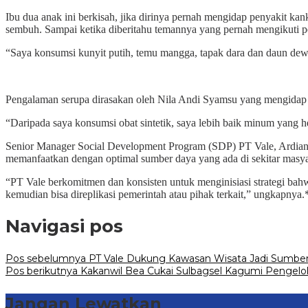
Ibu dua anak ini berkisah, jika dirinya pernah mengidap penyakit k
sembuh. Sampai ketika diberitahu temannya yang pernah mengikuti
“Saya konsumsi kunyit putih, temu mangga, tapak dara dan daun dewa.
Pengalaman serupa dirasakan oleh Nila Andi Syamsu yang mengidap 
“Daripada saya konsumsi obat sintetik, saya lebih baik minum yang 
Senior Manager Social Development Program (SDP) PT Vale, Ardian I
memanfaatkan dengan optimal sumber daya yang ada di sekitar masya
“PT Vale berkomitmen dan konsisten untuk menginisiasi strategi bahwa
kemudian bisa direplikasi pemerintah atau pihak terkait,” ungkapnya.
Navigasi pos
Pos sebelumnya
PT Vale Dukung Kawasan Wisata Jadi Sumbe
Pos berikutnya
Kakanwil Bea Cukai Sulbagsel Kagumi Pengelo
Jangan Lewatkan