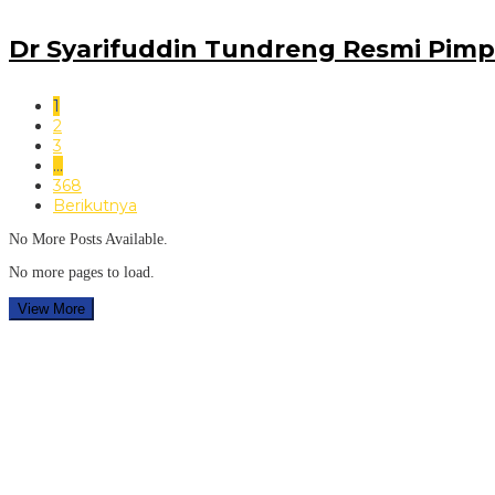
Dr Syarifuddin Tundreng Resmi Pimpi
1
2
3
…
368
Berikutnya
No More Posts Available.
No more pages to load.
View More