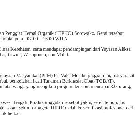
enggiat Herbal Organik (HIPHO) Sorowako. Gerai tersebut
a mulai pukul 07.00 – 16.00 WITA.
as Kesehatan, serta mendapat pendampingan dari Yayasan Aliksa.
ha, Towuti, Wasuponda, dan Malili.
ayaan Masyarakat (PPM) PT Vale. Melalui program ini, masyarakat
herbal, pengolahan hasil Tanaman Berkhasiat Obat (TOBAT),
kini total warga yang mengikuti program tersebut mencapai 323 orang,
awesi Tengah. Produk unggulan tersebut yakni, sereh lemon, jus
jelaskan, seluruh anggota HIPHO telah bersertifikasi profesional dari
duk herbal.