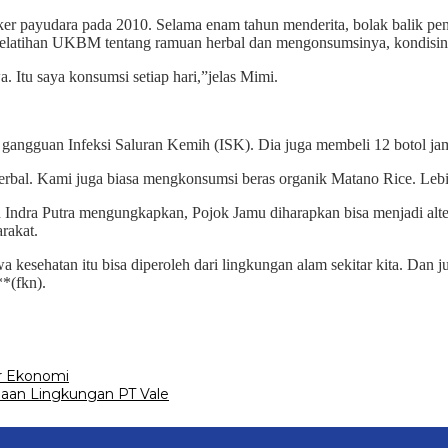
anker payudara pada 2010. Selama enam tahun menderita, bolak balik 
 pelatihan UKBM tentang ramuan herbal dan mengonsumsinya, kondisi
 Itu saya konsumsi setiap hari,”jelas Mimi.
gangguan Infeksi Saluran Kemih (ISK). Dia juga membeli 12 botol ja
herbal. Kami juga biasa mengkonsumsi beras organik Matano Rice. Leb
ndra Putra mengungkapkan, Pojok Jamu diharapkan bisa menjadi alterna
rakat.
 kesehatan itu bisa diperoleh dari lingkungan alam sekitar kita. Dan 
**(fkn).
r Ekonomi
laan Lingkungan PT Vale