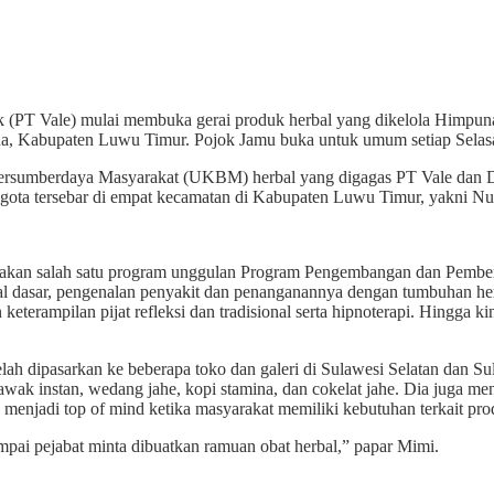
) mulai membuka gerai produk herbal yang dikelola Himpunan P
ha, Kabupaten Luwu Timur. Pojok Jamu buka untuk umum setiap Selas
sumberdaya Masyarakat (UKBM) herbal yang digagas PT Vale dan Din
gota tersebar di empat kecamatan di Kabupaten Luwu Timur, yakni Nu
akan salah satu program unggulan Program Pengembangan dan Pemberd
erbal dasar, pengenalan penyakit dan penanganannya dengan tumbuhan 
keterampilan pijat refleksi dan tradisional serta hipnoterapi. Hingga 
h dipasarkan ke beberapa toko dan galeri di Sulawesi Selatan dan Sul
awak instan, wedang jahe, kopi stamina, dan cokelat jahe. Dia juga men
enjadi top of mind ketika masyarakat memiliki kebutuhan terkait pro
mpai pejabat minta dibuatkan ramuan obat herbal,” papar Mimi.