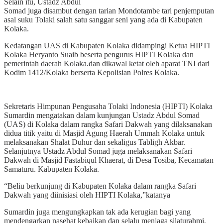
Selain itu, Ustadz Abdul
Somad juga disambut dengan tarian Mondotambe tari penjemputan
asal suku Tolaki salah satu sanggar seni yang ada di Kabupaten
Kolaka.
Kedatangan UAS di Kabupaten Kolaka didampingi Ketua HIPTI
Kolaka Heryanto Suaib beserta pengurus HIPTI Kolaka dan
pemerintah daerah Kolaka.dan dikawal ketat oleh aparat TNI dari
Kodim 1412/Kolaka berserta Kepolisian Polres Kolaka.
Sekretaris Himpunan Pengusaha Tolaki Indonesia (HIPTI) Kolaka
Sumardin mengatakan dalam kunjungan Ustadz Abdul Somad
(UAS) di Kolaka dalam rangka Safari Dakwah yang dilaksanakan
didua titik yaitu di Masjid Agung Haerah Ummah Kolaka untuk
melaksanakan Shalat Duhur dan sekaligus Tabligh Akbar.
Selanjutnya Ustadz Abdul Somad juga melaksanakan Safari
Dakwah di Masjid Fastabiqul Khaerat, di Desa Tosiba, Kecamatan
Samaturu. Kabupaten Kolaka.
“Beliu berkunjung di Kabupaten Kolaka dalam rangka Safari
Dakwah yang diinisiasi oleh HIPTI Kolaka,”katanya
Sumardin juga mengungkapkan tak ada kerugian bagi yang
mendengarkan nasehat kebaikan dan selalu menjaga silaturahmi,