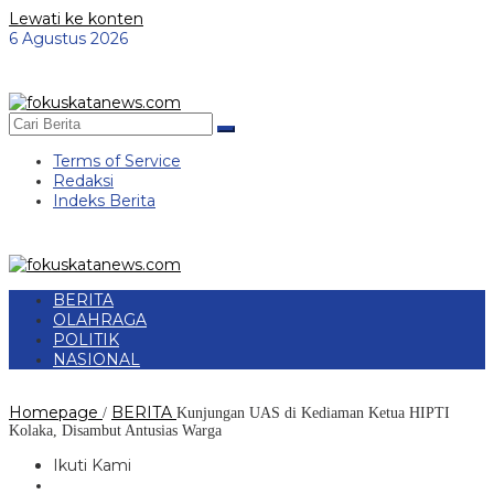
Lewati ke konten
6 Agustus 2026
Terms of Service
Redaksi
Indeks Berita
BERITA
OLAHRAGA
POLITIK
NASIONAL
Homepage
BERITA
/
Kunjungan UAS di Kediaman Ketua HIPTI
Kolaka, Disambut Antusias Warga
Ikuti Kami