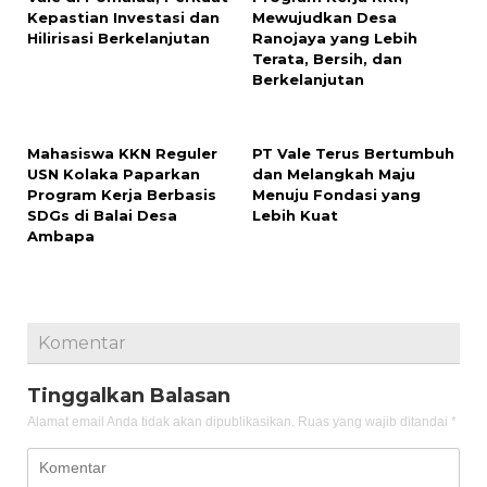
Kepastian Investasi dan
Mewujudkan Desa
Hilirisasi Berkelanjutan
Ranojaya yang Lebih
Terata, Bersih, dan
Berkelanjutan
Mahasiswa KKN Reguler
PT Vale Terus Bertumbuh
USN Kolaka Paparkan
dan Melangkah Maju
Program Kerja Berbasis
Menuju Fondasi yang
SDGs di Balai Desa
Lebih Kuat
Ambapa
Komentar
Tinggalkan Balasan
Alamat email Anda tidak akan dipublikasikan.
Ruas yang wajib ditandai
*