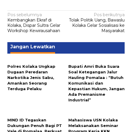
Navigasi
Pos sebelumnya
Pos berikutnya
Kembangkan Ekraf di
Tolak Politik Uang, Bawaslu
pos
Kolaka, Dispar Sultra Gelar
Kolaka Gelar Sosialisasi ke
Workshop Kewirausahaan
Masyarakat
Jangan Lewatkan
Polres Kolaka Ungkap
Bupati Amri Buka Suara
Dugaan Peredaran
Soal Ketegangan Jalur
Narkotika Jenis Sabu,
Hauling Pomalaa : “Butuh
Amankan Seorang
Komunikasi dan
Terduga Pelaku
Kepastian Hukum, Jangan
Ada Premanisme
Industrial”
MIND ID Tegaskan
Mahasiswa USN Kolaka
Dukungan Penuh Bagi PT
Melaksanakan Seminar
Vale di Pomalaa, Perkuat
Program Kerja KKN,