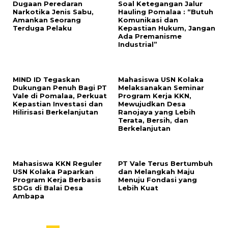
Dugaan Peredaran
Soal Ketegangan Jalur
Narkotika Jenis Sabu,
Hauling Pomalaa : “Butuh
Amankan Seorang
Komunikasi dan
Terduga Pelaku
Kepastian Hukum, Jangan
Ada Premanisme
Industrial”
MIND ID Tegaskan
Mahasiswa USN Kolaka
Dukungan Penuh Bagi PT
Melaksanakan Seminar
Vale di Pomalaa, Perkuat
Program Kerja KKN,
Kepastian Investasi dan
Mewujudkan Desa
Hilirisasi Berkelanjutan
Ranojaya yang Lebih
Terata, Bersih, dan
Berkelanjutan
Mahasiswa KKN Reguler
PT Vale Terus Bertumbuh
USN Kolaka Paparkan
dan Melangkah Maju
Program Kerja Berbasis
Menuju Fondasi yang
SDGs di Balai Desa
Lebih Kuat
Ambapa