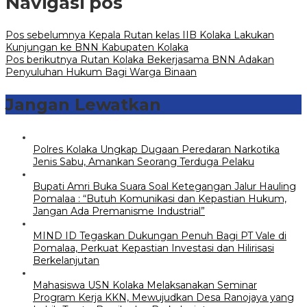
Navigasi pos
Pos sebelumnya
Kepala Rutan kelas IIB Kolaka Lakukan
Kunjungan ke BNN Kabupaten Kolaka
Pos berikutnya
Rutan Kolaka Bekerjasama BNN Adakan
Penyuluhan Hukum Bagi Warga Binaan
Jangan Lewatkan
Polres Kolaka Ungkap Dugaan Peredaran Narkotika
Jenis Sabu, Amankan Seorang Terduga Pelaku
Bupati Amri Buka Suara Soal Ketegangan Jalur Hauling
Pomalaa : “Butuh Komunikasi dan Kepastian Hukum,
Jangan Ada Premanisme Industrial”
MIND ID Tegaskan Dukungan Penuh Bagi PT Vale di
Pomalaa, Perkuat Kepastian Investasi dan Hilirisasi
Berkelanjutan
Mahasiswa USN Kolaka Melaksanakan Seminar
Program Kerja KKN, Mewujudkan Desa Ranojaya yang