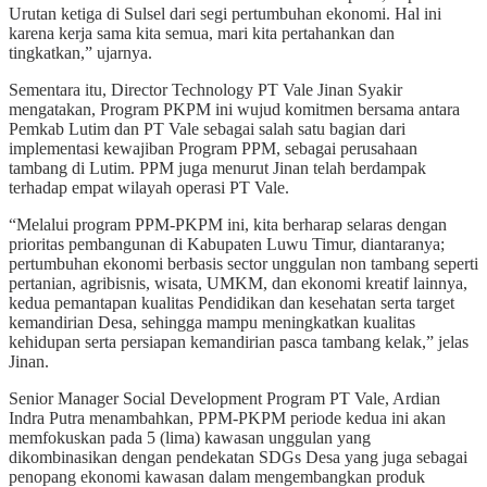
Urutan ketiga di Sulsel dari segi pertumbuhan ekonomi. Hal ini
karena kerja sama kita semua, mari kita pertahankan dan
tingkatkan,” ujarnya.
Sementara itu, Director Technology PT Vale Jinan Syakir
mengatakan, Program PKPM ini wujud komitmen bersama antara
Pemkab Lutim dan PT Vale sebagai salah satu bagian dari
implementasi kewajiban Program PPM, sebagai perusahaan
tambang di Lutim. PPM juga menurut Jinan telah berdampak
terhadap empat wilayah operasi PT Vale.
“Melalui program PPM-PKPM ini, kita berharap selaras dengan
prioritas pembangunan di Kabupaten Luwu Timur, diantaranya;
pertumbuhan ekonomi berbasis sector unggulan non tambang seperti
pertanian, agribisnis, wisata, UMKM, dan ekonomi kreatif lainnya,
kedua pemantapan kualitas Pendidikan dan kesehatan serta target
kemandirian Desa, sehingga mampu meningkatkan kualitas
kehidupan serta persiapan kemandirian pasca tambang kelak,” jelas
Jinan.
Senior Manager Social Development Program PT Vale, Ardian
Indra Putra menambahkan, PPM-PKPM periode kedua ini akan
memfokuskan pada 5 (lima) kawasan unggulan yang
dikombinasikan dengan pendekatan SDGs Desa yang juga sebagai
penopang ekonomi kawasan dalam mengembangkan produk