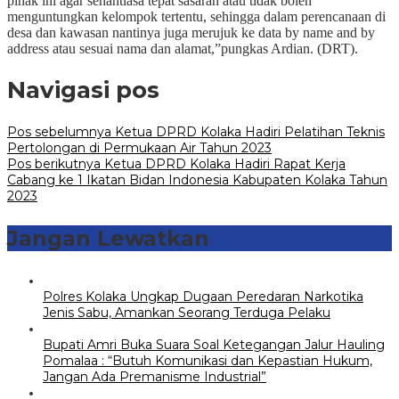
pihak ini agar senantiasa tepat sasaran atau tidak boleh
menguntungkan kelompok tertentu, sehingga dalam perencanaan di
desa dan kawasan nantinya juga merujuk ke data by name and by
address atau sesuai nama dan alamat,”pungkas Ardian. (DRT).
Navigasi pos
Pos sebelumnya
Ketua DPRD Kolaka Hadiri Pelatihan Teknis
Pertolongan di Permukaan Air Tahun 2023
Pos berikutnya
Ketua DPRD Kolaka Hadiri Rapat Kerja
Cabang ke 1 Ikatan Bidan Indonesia Kabupaten Kolaka Tahun
2023
Jangan Lewatkan
Polres Kolaka Ungkap Dugaan Peredaran Narkotika
Jenis Sabu, Amankan Seorang Terduga Pelaku
Bupati Amri Buka Suara Soal Ketegangan Jalur Hauling
Pomalaa : “Butuh Komunikasi dan Kepastian Hukum,
Jangan Ada Premanisme Industrial”