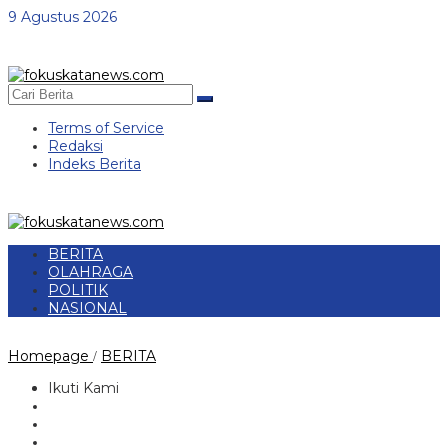
Lewati
9 Agustus 2026
ke
konten
Terms of Service
Redaksi
Indeks Berita
BERITA
OLAHRAGA
POLITIK
NASIONAL
GenBi
Homepage
BERITA
/
Sultra
bersama
Ikuti Kami
USN
Kolaka
Gelar