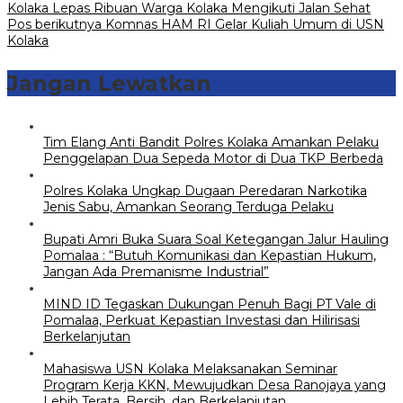
Kolaka Lepas Ribuan Warga Kolaka Mengikuti Jalan Sehat
pos
Pos berikutnya
Komnas HAM RI Gelar Kuliah Umum di USN
Kolaka
Jangan Lewatkan
Tim Elang Anti Bandit Polres Kolaka Amankan Pelaku
Penggelapan Dua Sepeda Motor di Dua TKP Berbeda
Polres Kolaka Ungkap Dugaan Peredaran Narkotika
Jenis Sabu, Amankan Seorang Terduga Pelaku
Bupati Amri Buka Suara Soal Ketegangan Jalur Hauling
Pomalaa : “Butuh Komunikasi dan Kepastian Hukum,
Jangan Ada Premanisme Industrial”
MIND ID Tegaskan Dukungan Penuh Bagi PT Vale di
Pomalaa, Perkuat Kepastian Investasi dan Hilirisasi
Berkelanjutan
Mahasiswa USN Kolaka Melaksanakan Seminar
Program Kerja KKN, Mewujudkan Desa Ranojaya yang
Lebih Terata, Bersih, dan Berkelanjutan