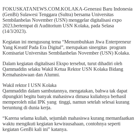
FOKUSKATANEWS.COM.KOLAKA-Generasi Baru Indonesia
(GenBi) Sulawesi Tenggara (Sultra) bersama Universitas
Sembilanbelas November (USN) menggelar digitalisasi expo
2023,bertempat di Auditorium USN Kolaka, pada Selasa
(14/3/2023).
Kegiatan ini mengusung tema “Menumbuhkan Jiwa Enterpreneur
Yang Kreatif Pada Era Digital”, merupakan sinergitas program
Komisariat Universitas Sembilanbelas November (USN) Kolaka.
Dalam kegiatan digitalisasi Ekspo tersebut, turut dihadiri oleh
Qammaddin selaku Wakil Ketua Rektor USN Kolaka Bidang
Kemahasiswaan dan Alumni.
Wakil rektor I USN Kolaka
Qammaddin dalam sambutannya, mengatakan, bahwa tak dapat
dipungkiri begitu banyak mahasiswa dimasa kuliahnya berhasil
memperoleh nilai IPK yang tinggi, namun setelah selesai kurang
beruntung di dunia kerja.
“Karena selama kuliah, sejumlah mahasiswa kurang memanfaatkan
waktu mengikuti kegiatan kewirausahaan, contohnya seperti
kegiatan GenBi kali ini” katanya.