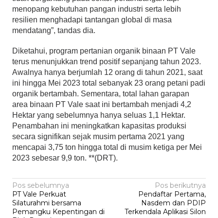
menopang kebutuhan pangan industri serta lebih
resilien menghadapi tantangan global di masa
mendatang”, tandas dia.
Diketahui, program pertanian organik binaan PT Vale
terus menunjukkan trend positif sepanjang tahun 2023.
Awalnya hanya berjumlah 12 orang di tahun 2021, saat
ini hingga Mei 2023 total sebanyak 23 orang petani padi
organik bertambah. Sementara, total lahan garapan
area binaan PT Vale saat ini bertambah menjadi 4,2
Hektar yang sebelumnya hanya seluas 1,1 Hektar.
Penambahan ini meningkatkan kapasitas produksi
secara signifikan sejak musim pertama 2021 yang
mencapai 3,75 ton hingga total di musim ketiga per Mei
2023 sebesar 9,9 ton. **(DRT).
Navigasi
Pos sebelumnya
Pos berikutnya
PT Vale Perkuat
Pendaftar Pertama,
pos
Silaturahmi bersama
Nasdem dan PDIP
Pemangku Kepentingan di
Terkendala Aplikasi Silon