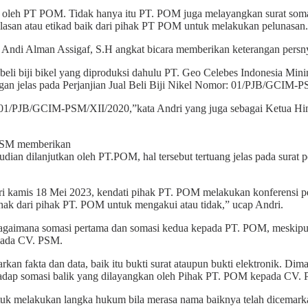
 oleh PT POM. Tidak hanya itu PT. POM juga melayangkan surat somas
elasan atau etikad baik dari pihak PT POM untuk melakukan pelunasan.
Alman Assigaf, S.H angkat bicara memberikan keterangan persnya te
eli biji bikel yang diproduksi dahulu PT. Geo Celebes Indonesia Mi
ngan jelas pada Perjanjian Jual Beli Biji Nikel Nomor: 01/PJB/GCIM-
omor: 01/PJB/GCIM-PSM/XII/2020,”kata Andri yang juga sebagai Ketu
. PSM memberikan
udian dilanjutkan oleh PT.POM, hal tersebut tertuang jelas pada sur
i kamis 18 Mei 2023, kendati pihak PT. POM melakukan konferensi pe
h hak dari pihak PT. POM untuk mengakui atau tidak,” ucap Andri.
n sebagaimana somasi pertama dan somasi kedua kepada PT. POM, mesk
pada CV. PSM.
kan fakta dan data, baik itu bukti surat ataupun bukti elektronik. Dima
erhadap somasi balik yang dilayangkan oleh Pihak PT. POM kepada CV.
 melakukan langka hukum bila merasa nama baiknya telah dicemarka