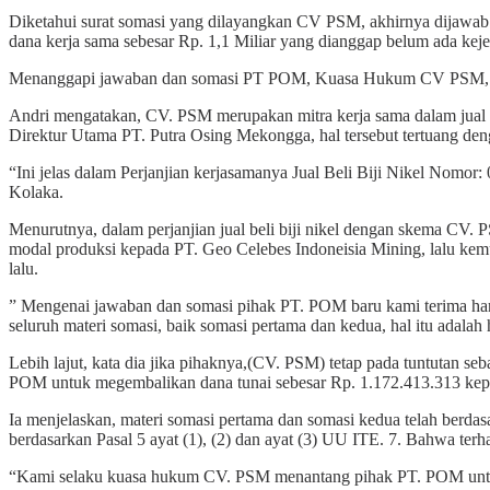
Diketahui surat somasi yang dilayangkan CV PSM, akhirnya dijawab
dana kerja sama sebesar Rp. 1,1 Miliar yang dianggap belum ada kej
Menanggapi jawaban dan somasi PT POM, Kuasa Hukum CV PSM, Andi 
Andri mengatakan, CV. PSM merupakan mitra kerja sama dalam jual b
Direktur Utama PT. Putra Osing Mekongga, hal tersebut tertuang de
“Ini jelas dalam Perjanjian kerjasamanya Jual Beli Biji Nikel N
Kolaka.
Menurutnya, dalam perjanjian jual beli biji nikel dengan skema CV
modal produksi kepada PT. Geo Celebes Indoneisia Mining, lalu kem
lalu.
” Mengenai jawaban dan somasi pihak PT. POM baru kami terima har
seluruh materi somasi, baik somasi pertama dan kedua, hal itu adala
Lebih lajut, kata dia jika pihaknya,(CV. PSM) tetap pada tuntuta
POM untuk megembalikan dana tunai sebesar Rp. 1.172.413.313 ke
Ia menjelaskan, materi somasi pertama dan somasi kedua telah berdasar
berdasarkan Pasal 5 ayat (1), (2) dan ayat (3) UU ITE. 7. Bahwa t
“Kami selaku kuasa hukum CV. PSM menantang pihak PT. POM untuk