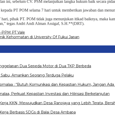
an ini, sebelum CV. PSM melanjutkan langka hukum baik secara pidana
u kepada PT POM selama 7 hari untuk memberikan jawaban dan menunj
7 hari, pihak PT. POM tidak juga menunjukan itikad baiknya, maka 
n,” tegas Andri Andi Alman Assigaf, S.H.**(DRT).
RI-PPM PT Vale
k Kehormatan di University Of Fukui Japan
Penggelapan Dua Sepeda Motor di Dua TKP Berbeda
s Sabu, Amankan Seorang Terduga Pelaku
Pomalaa : “Butuh Komunikasi dan Kepastian Hukum, Jangan Ada 
a, Perkuat Kepastian Investasi dan Hilirisasi Berkelanjutan
rja KKN, Mewujudkan Desa Ranojaya yang Lebih Terata, Bersih
erja Berbasis SDGs di Balai Desa Ambapa