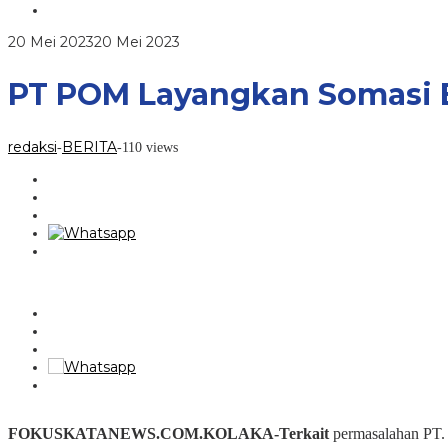
Kuasa
Hukum
CV
oleh
20 Mei 2023
20 Mei 2023
PSM
redaksi
Siap
Tempuh
PT POM Layangkan Somasi 
Jalur
Hukum
redaksi
BERITA
-
-
110 views
FOKUSKATANEWS.COM.KOLAKA-Terkait
permasalahan PT.