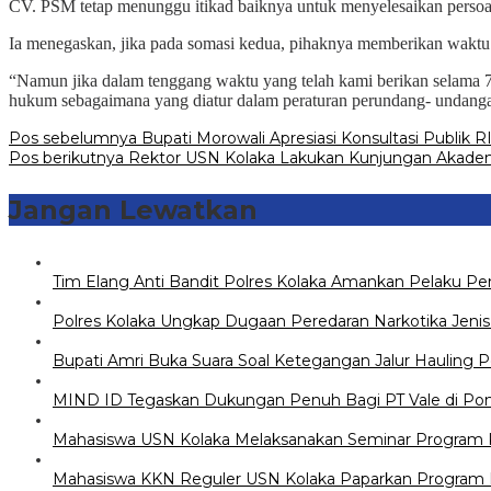
CV. PSM tetap menunggu itikad baiknya untuk menyelesaikan persoal
Ia menegaskan, jika pada somasi kedua, pihaknya memberikan wakt
“Namun jika dalam tenggang waktu yang telah kami berikan selama 
hukum sebagaimana yang diatur dalam peraturan perundang- undanga
Navigasi
Pos sebelumnya
Bupati Morowali Apresiasi Konsultasi Publik 
Pos berikutnya
Rektor USN Kolaka Lakukan Kunjungan Akademi
pos
Jangan Lewatkan
Tim Elang Anti Bandit Polres Kolaka Amankan Pelaku 
Polres Kolaka Ungkap Dugaan Peredaran Narkotika Jeni
Bupati Amri Buka Suara Soal Ketegangan Jalur Hauling 
MIND ID Tegaskan Dukungan Penuh Bagi PT Vale di Pomala
Mahasiswa USN Kolaka Melaksanakan Seminar Program Ke
Mahasiswa KKN Reguler USN Kolaka Paparkan Program K