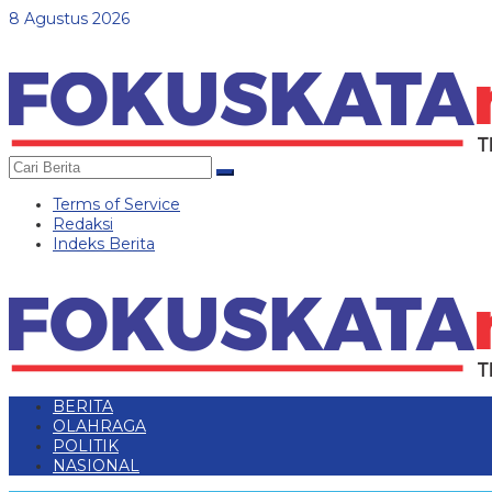
Lewati
8 Agustus 2026
ke
konten
Terms of Service
Redaksi
Indeks Berita
BERITA
OLAHRAGA
POLITIK
NASIONAL