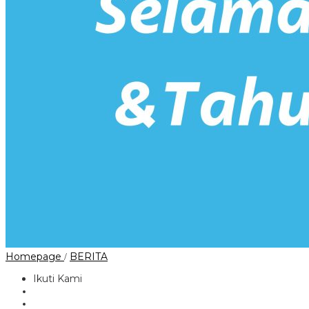
PT
Homepage
BERITA
/
POM
Layangkan
Ikuti Kami
Somasi
Balik,