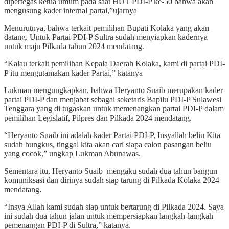
dipertegas ketua umum pada saat HUT PDI-P ke-50 bahwa akan
mengusung kader internal partai,”ujarnya
Menurutnya, bahwa terkait pemilihan Bupati Kolaka yang akan
datang. Untuk Partai PDI-P Sultra sudah menyiapkan kadernya
untuk maju Pilkada tahun 2024 mendatang.
“Kalau terkait pemilihan Kepala Daerah Kolaka, kami di partai PDI-
P itu mengutamakan kader Partai,” katanya
Lukman mengungkapkan, bahwa Heryanto Suaib merupakan kader
partai PDI-P dan menjabat sebagai seketaris Bapilu PDI-P Sulawesi
Tenggara yang di tugaskan untuk memenangkan partai PDI-P dalam
pemilihan Legislatif, Pilpres dan Pilkada 2024 mendatang.
“Heryanto Suaib ini adalah kader Partai PDI-P, Insyallah beliu Kita
sudah bungkus, tinggal kita akan cari siapa calon pasangan beliu
yang cocok,” ungkap Lukman Abunawas.
Sementara itu, Heryanto Suaib mengaku sudah dua tahun bangun
komuniksasi dan dirinya sudah siap tarung di Pilkada Kolaka 2024
mendatang.
“Insya Allah kami sudah siap untuk bertarung di Pilkada 2024. Saya
ini sudah dua tahun jalan untuk mempersiapkan langkah-langkah
pemenangan PDI-P di Sultra,” katanya.