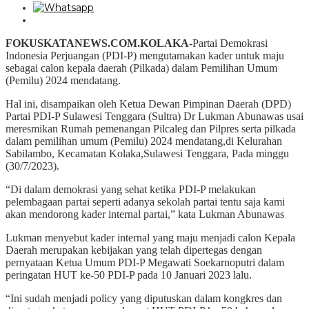
FOKUSKATANEWS.COM.KOLAKA-
Partai Demokrasi
Indonesia Perjuangan (PDI-P) mengutamakan kader untuk maju
sebagai calon kepala daerah (Pilkada) dalam Pemilihan Umum
(Pemilu) 2024 mendatang.
Hal ini, disampaikan oleh Ketua Dewan Pimpinan Daerah (DPD)
Partai PDI-P Sulawesi Tenggara (Sultra) Dr Lukman Abunawas usai
meresmikan Rumah pemenangan Pilcaleg dan Pilpres serta pilkada
dalam pemilihan umum (Pemilu) 2024 mendatang,di Kelurahan
Sabilambo, Kecamatan Kolaka,Sulawesi Tenggara, Pada minggu
(30/7/2023).
“Di dalam demokrasi yang sehat ketika PDI-P melakukan
pelembagaan partai seperti adanya sekolah partai tentu saja kami
akan mendorong kader internal partai,” kata Lukman Abunawas
Lukman menyebut kader internal yang maju menjadi calon Kepala
Daerah merupakan kebijakan yang telah dipertegas dengan
pernyataan Ketua Umum PDI-P Megawati Soekarnoputri dalam
peringatan HUT ke-50 PDI-P pada 10 Januari 2023 lalu.
“Ini sudah menjadi policy yang diputuskan dalam kongkres dan