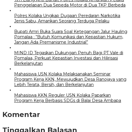
Penggelapan Dua Sepeda Motor di Dua TKP Berbeda
Polres Kolaka Ungkap Dugaan Peredaran Narkotika
Jenis Sabu, Amankan Seorang Terduga Pelaku
Bupati Amri Buka Suara Soal Ketegangan Jalur Hauling
Pomalaa : “Butuh Komunikasi dan Kepastian Hukum,
Jangan Ada Premanisme Industrial”
MIND ID Tegaskan Dukungan Penuh Bagi PT Vale di
Pomalaa, Perkuat Kepastian Investasi dan Hilirisasi
Berkelanjutan
Mahasiswa USN Kolaka Melaksanakan Seminar
Program Kerja KKN, Mewujudkan Desa Ranojaya yang
Lebih Terata, Bersih, dan Berkelanjutan
Mahasiswa KKN Reguler USN Kolaka Paparkan
Program Kerja Berbasis SDGs di Balai Desa Ambapa
Komentar
Tinggalkan Balasan