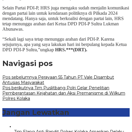
Selain Partai PDI-P, HRS juga mengaku sudah menjalin komunikasi
dengan partai lain untuk kendaraan politiknya di Pilkada 2024
mendatang. Hanya saja, untuk berkoalisi dengan partai lain, HRS
tetap menunggu arahan dari Ketua DPD PDI-P Sultra Lukman
Abunawas.
“Sekali lagi saya tetap menunggu arahan dari PDI-P. Karena
sejujurnya, apa yang saya lakukan hari ini berpulang kepada Ketua
DPD PDI-P Sultra,”ungkap
HRS.***(DRT).
Navigasi pos
Pos sebelumnya
Perayaan 55 Tahun PT Vale Disambut
Antusias Masyarakat
Pos berikutnya
Tim Puslitbang Polri Gelar Penelitian
Pemberantasan Kejahatan dan Aksi Premanisme di Wilkum
Polres Kolaka
Jangan Lewatkan
Tim Elang Anti Bandit Polres Kolaka Amankan Pelaku