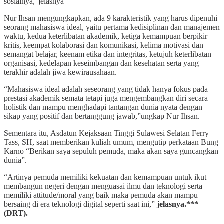
sosialnya,”jelasnya
Nur Ihsan mengungkapkan, ada 9 karakteristik yang harus dipenuhi
seorang mahasiswa ideal, yaitu pertama kedisiplinan dan manajemen
waktu, kedua keterlibatan akademik, ketiga kemampuan berpikir
kritis, keempat kolaborasi dan komunikasi, kelima motivasi dan
semangat belajar, keenam etika dan integritas, ketujuh keterlibatan
organisasi, kedelapan keseimbangan dan kesehatan serta yang
terakhir adalah jiwa kewirausahaan.
“Mahasiswa ideal adalah seseorang yang tidak hanya fokus pada
prestasi akademik semata tetapi juga mengembangkan diri secara
holistik dan mampu menghadapi tantangan dunia nyata dengan
sikap yang positif dan bertanggung jawab,”ungkap Nur Ihsan.
Sementara itu, Asdatun Kejaksaan Tinggi Sulawesi Selatan Ferry
Tass, SH, saat memberikan kuliah umum, mengutip perkataan Bung
Karno “Berikan saya sepuluh pemuda, maka akan saya guncangkan
dunia”.
“Artinya pemuda memiliki kekuatan dan kemampuan untuk ikut
membangun negeri dengan menguasai ilmu dan teknologi serta
memiliki attitude/moral yang baik maka pemuda akan mampu
bersaing di era teknologi digital seperti saat ini,”
jelasnya.***
(DRT).