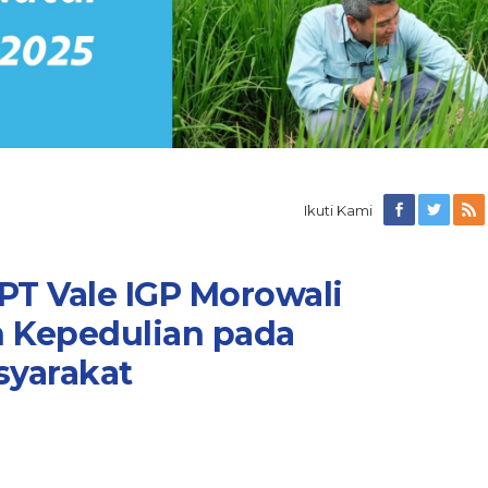
Ikuti Kami
PT Vale IGP Morowali
 Kepedulian pada
syarakat