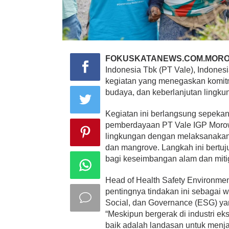
FOKUSKATANEWS.COM.MORO
Indonesia Tbk (PT Vale), Indones
kegiatan yang menegaskan komitm
budaya, dan keberlanjutan lingku
Kegiatan ini berlangsung sepekan
pemberdayaan PT Vale IGP Morowa
lingkungan dengan melaksanakan 
dan mangrove. Langkah ini bertuju
bagi keseimbangan alam dan mitig
Head of Health Safety Environme
pentingnya tindakan ini sebagai 
Social, dan Governance (ESG) ya
“Meskipun bergerak di industri ek
baik adalah landasan untuk men