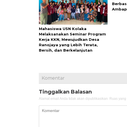
Berbas
Ambap
Mahasiswa USN Kolaka
Melaksanakan Seminar Program
Kerja KKN, Mewujudkan Desa
Ranojaya yang Lebih Terata,
Bersih, dan Berkelanjutan
Komentar
Tinggalkan Balasan
Alamat email Anda tidak akan dipublikasikan.
Ruas yang 