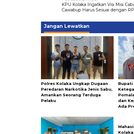
Navigasi
KPU Kolaka Ingatkan Visi Misi Ca
pos
Cawabup Harus Sesuai dengan R
Jangan Lewatkan
Polres Kolaka Ungkap Dugaan
Bupati
Peredaran Narkotika Jenis Sabu,
Ketega
Amankan Seorang Terduga
Pomala
Pelaku
dan Ke
Ada Pr
Mahasi
Kolaka