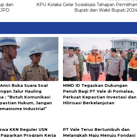
bup dan
KPU Kolaka Gelar Sosialisasi Tahapan Pemiliha
PJPD
Bupati dan Wakil Bupati 202
 Amri Buka Suara Soal
MIND ID Tegaskan Dukungan
ngan Jalur Hauling
Penuh Bagi PT Vale di Pomalaa,
a : “Butuh Komunikasi
Perkuat Kepastian Investasi dan
pastian Hukum, Jangan
Hilirisasi Berkelanjutan
emanisme Industrial”
swa KKN Reguler USN
PT Vale Terus Bertumbuh dan
 Paparkan Program Kerja
Melangkah Maju Menuju Fondasi