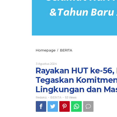
Rayakan
Homepage
BERITA
/
HUT
ke-
Oleh
3 Agustus 2024
56,
Redaksi
Rayakan HUT ke-56, 
PT
Vale
Tegaskan Komitmen
IGP
Morowali
Lingkungan dan Ma
Tegaskan
Komitmen
Kepedulian
Redaksi
BERITA
-
-
53 Views
pada
Lingkungan
dan
Masyarakat