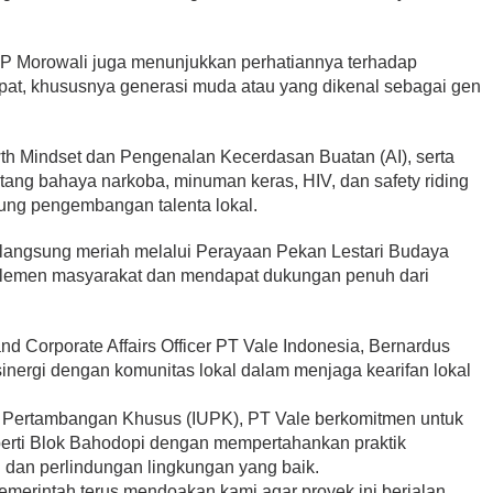
IGP Morowali juga menunjukkan perhatiannya terhadap
at, khususnya generasi muda atau yang dikenal sebagai gen
h Mindset dan Pengenalan Kecerdasan Buatan (AI), serta
tang bahaya narkoba, minuman keras, HIV, dan safety riding
ung pengembangan talenta lokal.
langsung meriah melalui Perayaan Pekan Lestari Budaya
i elemen masyarakat dan mendapat dukungan penuh dari
 and Corporate Affairs Officer PT Vale Indonesia, Bernardus
nergi dengan komunitas lokal dalam menjaga kearifan lokal
 Pertambangan Khusus (IUPK), PT Vale berkomitmen untuk
erti Blok Bahodopi dengan mempertahankan praktik
 dan perlindungan lingkungan yang baik.
merintah terus mendoakan kami agar proyek ini berjalan