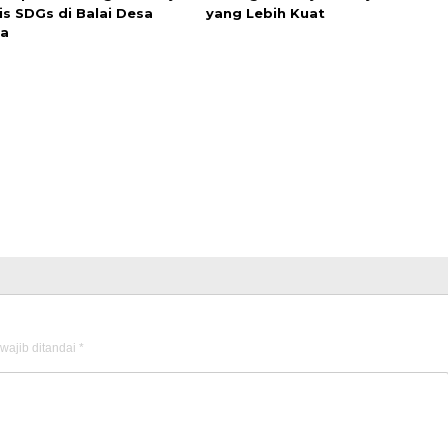
is SDGs di Balai Desa
yang Lebih Kuat
a
wajib ditandai
*