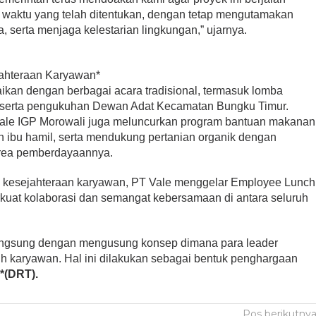
ai waktu yang telah ditentukan, dengan tetap mengutamakan
 serta menjaga kelestarian lingkungan,” ujarnya.
jahteraan Karyawan*
aikan dengan berbagai acara tradisional, termasuk lomba
a, serta pengukuhan Dewan Adat Kecamatan Bungku Timur.
Vale IGP Morowali juga meluncurkan program bantuan makanan
an ibu hamil, serta mendukung pertanian organik dengan
area pemberdayaannya.
 kesejahteraan karyawan, PT Vale menggelar Employee Lunch
kuat kolaborasi dan semangat kebersamaan di antara seluruh
angsung dengan mengusung konsep dimana para leader
h karyawan. Hal ini dilakukan sebagai bentuk penghargaan
*(DRT).
Pos berikutny