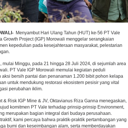
WALI-
Menyambut Hari Ulang Tahun (HUT) ke-56 PT Vale
ia Growth Project (IGP) Morowali menggelar serangkaian
en kepedulian pada kesejahteraan masyarakat, pelestarian
ngan.
, mulai Minggu, pada 21 hingga 28 Juli 2024, di sejumlah area
li. PT Vale IGP Morowali memulai kegiatan peduli
aksi bersih pantai dan penanaman 1.200 bibit pohon kelapa
an untuk mendukung restorasi ekosistem pesisir yang vital
asi perubahan iklim.
nt & Risk IGP Mine & JV, Oktavianus Riza Ganna menegaskan,
wujud komitmen PT Vale terhadap prinsip-prinsip Environment,
ng merupakan bagian integral dari budaya perusahaan.
straktif, kami percaya bahwa praktik-praktik pertambangan yang
jaga bumi dan keseimbangan alam, serta memberdayakan