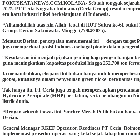
FOKUSKATANEWS.COM.KOLAKA- Sebuah tonggak sejarah baru ter
2025, PT Ceria Nugraha Indotama (Ceria Group) resmi memprodu
era baru industri nikel berkelanjutan di Indonesia.
“Alhamdulillah atas izin Allah, tepat di HUT Sultra ke-61 puk
Group, Derian Sakmiwata, Minggu (27/04/2025).
Menurut Derian, pencapaian monumental ini — dengan target P
juga memperkuat posisi Indonesia sebagai pionir dalam pengemba
“Kesuksesan ini menjadi pijakan penting bagi pengembangan bi
guna meningkatkan kapasitas produksi hingga 252.700 ton ferroni
Ia menambahkan, ekspansi ini bukan hanya untuk memperbesar k
global, khususnya dalam penyediaan green nickel berkualitas tin
Tak hanya itu, PT Ceria juga tengah mempersiapkan pendanaan
Hydroxide Precipitate (MHP) per tahun, serta pembangunan Nic
listrik dunia.
“Dengan seluruh inovasi ini, Smelter Merah Putih bukan hanya m
Derian.
General Manager RKEF Operation Readiness PT Ceria, Roimon 
implementasi prosedur operasi yang ketat sejak tahap hot commi