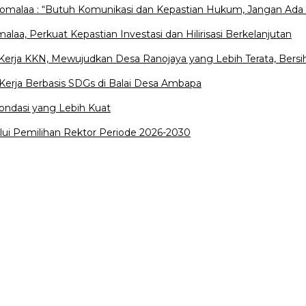
Pomalaa : “Butuh Komunikasi dan Kepastian Hukum, Jangan Ada 
a, Perkuat Kepastian Investasi dan Hilirisasi Berkelanjutan
rja KKN, Mewujudkan Desa Ranojaya yang Lebih Terata, Bersih
erja Berbasis SDGs di Balai Desa Ambapa
ondasi yang Lebih Kuat
lui Pemilihan Rektor Periode 2026-2030