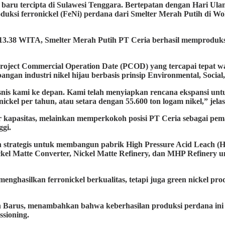
cipta di Sulawesi Tenggara. Bertepatan dengan Hari Ulang T
ksi ferronickel (FeNi) perdana dari Smelter Merah Putih di Wo
ul 13.38 WITA, Smelter Merah Putih PT Ceria berhasil memproduk
roject Commercial Operation Date (PCOD) yang tercapai tepat w
ngan industri nikel hijau berbasis prinsip Environmental, Socia
snis kami ke depan. Kami telah menyiapkan rencana ekspansi unt
ckel per tahun, atau setara dengan 55.600 ton logam nikel,” jelas
apasitas, melainkan memperkokoh posisi PT Ceria sebagai pemai
ggi.
 strategis untuk membangun pabrik High Pressure Acid Leach (H
kel Matte Converter, Nickel Matte Refinery, dan MHP Refinery u
enghasilkan ferronickel berkualitas, tetapi juga green nickel pr
Barus, menambahkan bahwa keberhasilan produksi perdana ini m
ssioning.