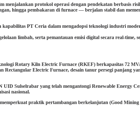
tim menjalankan protokol operasi dengan pendekatan berbasis ris
gan, hingga pembakaran di furnace — berjalan stabil dan memenu
apabilitas PT Ceria dalam mengadopsi teknologi industri moder
pengelolaan limbah, serta pemantauan emisi digital secara real-ti
nologi Rotary Kiln Electric Furnace (RKEF) berkapasitas 72 MVA
kan Rectangular Electric Furnace, desain tanur persegi panjang 
PLN UID Sulselrabar yang telah mengantongi Renewable Energy C
sasi nasional.
memperkuat praktik pertambangan berkelanjutan (Good Mining Pr