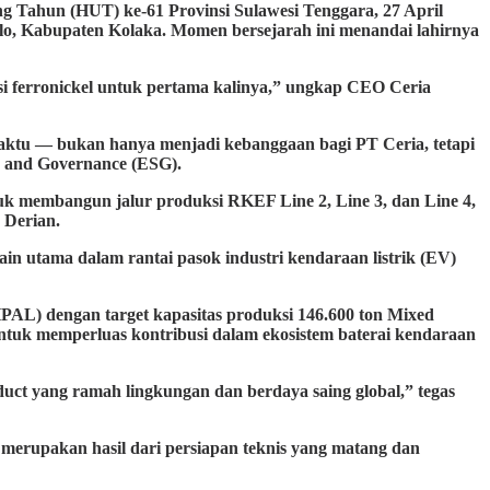
ahun (HUT) ke-61 Provinsi Sulawesi Tenggara, 27 April
lo, Kabupaten Kolaka. Momen bersejarah ini menandai lahirnya
si ferronickel untuk pertama kalinya,” ungkap CEO Ceria
aktu — bukan hanya menjadi kebanggaan bagi PT Ceria, tetapi
l, and Governance (ESG).
uk membangun jalur produksi RKEF Line 2, Line 3, dan Line 4,
 Derian.
n utama dalam rantai pasok industri kendaraan listrik (EV)
PAL) dengan target kapasitas produksi 146.600 ton Mixed
ntuk memperluas kontribusi dalam ekosistem baterai kendaraan
oduct yang ramah lingkungan dan berdaya saing global,” tegas
erupakan hasil dari persiapan teknis yang matang dan