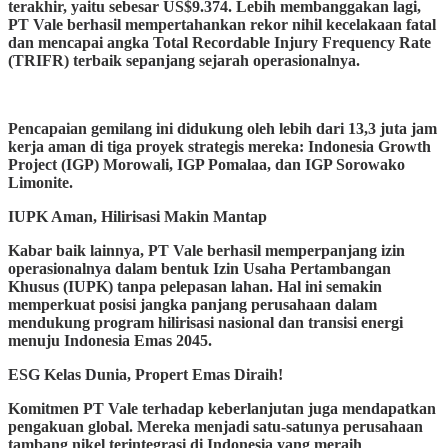
terakhir, yaitu sebesar US$9.374. Lebih membanggakan lagi,
PT Vale berhasil mempertahankan rekor nihil kecelakaan fatal
dan mencapai angka Total Recordable Injury Frequency Rate
(TRIFR) terbaik sepanjang sejarah operasionalnya.
Pencapaian gemilang ini didukung oleh lebih dari 13,3 juta jam
kerja aman di tiga proyek strategis mereka: Indonesia Growth
Project (IGP) Morowali, IGP Pomalaa, dan IGP Sorowako
Limonite.
IUPK Aman, Hilirisasi Makin Mantap
Kabar baik lainnya, PT Vale berhasil memperpanjang izin
operasionalnya dalam bentuk Izin Usaha Pertambangan
Khusus (IUPK) tanpa pelepasan lahan. Hal ini semakin
memperkuat posisi jangka panjang perusahaan dalam
mendukung program hilirisasi nasional dan transisi energi
menuju Indonesia Emas 2045.
ESG Kelas Dunia, Propert Emas Diraih!
Komitmen PT Vale terhadap keberlanjutan juga mendapatkan
pengakuan global. Mereka menjadi satu-satunya perusahaan
tambang nikel terintegrasi di Indonesia yang meraih