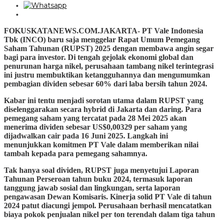
FOKUSKATANEWS.COM.JAKARTA- PT Vale Indonesia
Tbk (INCO) baru saja menggelar Rapat Umum Pemegang
Saham Tahunan (RUPST) 2025 dengan membawa angin segar
bagi para investor. Di tengah gejolak ekonomi global dan
penurunan harga nikel, perusahaan tambang nikel terintegrasi
ini justru membuktikan ketangguhannya dan mengumumkan
pembagian dividen sebesar 60% dari laba bersih tahun 2024.
Kabar ini tentu menjadi sorotan utama dalam RUPST yang
diselenggarakan secara hybrid di Jakarta dan daring. Para
pemegang saham yang tercatat pada 28 Mei 2025 akan
menerima dividen sebesar US$0,00329 per saham yang
dijadwalkan cair pada 16 Juni 2025. Langkah ini
menunjukkan komitmen PT Vale dalam memberikan nilai
tambah kepada para pemegang sahamnya.
Tak hanya soal dividen, RUPST juga menyetujui Laporan
Tahunan Perseroan tahun buku 2024, termasuk laporan
tanggung jawab sosial dan lingkungan, serta laporan
pengawasan Dewan Komisaris. Kinerja solid PT Vale di tahun
2024 patut diacungi jempol. Perusahaan berhasil mencatatkan
biaya pokok penjualan nikel per ton terendah dalam tiga tahun