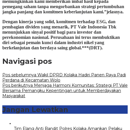
memungkinkan kami memberikan imbal hasil kepada
pemegang saham tanpa mengorbankan strategi pertumbuhan
jangka panjang dan komitmen keberlanjutan kami.”jelasnya.
Dengan kinerja yang solid, komitmen terhadap ESG, dan
pembagian dividen yang menarik, PT Vale Indonesia Tbk
menunjukkan sinyal positif bagi para investor dan
perekonomian nasional. Perusahaan ini terus membuktikan
diri sebagai pemain kunci dalam industri nikel yang
berkelanjutan dan berdaya saing global.***(DRT).
Navigasi pos
Pos sebelumnya
Wakil DPRD Kolaka Hadiri Panen Raya Padi
Perdana di Kecamatan Wolo
Pos berikutnya
Menjaga Harmoni Komunitas: Strategi PT Vale
Bersama Pemangku Kepentingan untuk Memberdayakan
Masyarakat
Jangan Lewatkan
Tim Elang Anti Bandit Polres Kolaka Amankan Pelaku