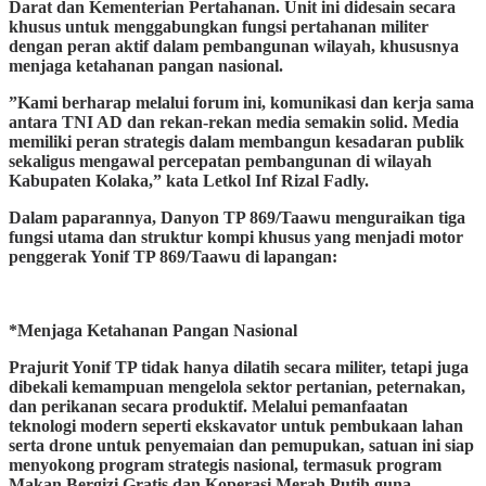
Darat dan Kementerian Pertahanan. Unit ini didesain secara
khusus untuk menggabungkan fungsi pertahanan militer
dengan peran aktif dalam pembangunan wilayah, khususnya
menjaga ketahanan pangan nasional.
​”Kami berharap melalui forum ini, komunikasi dan kerja sama
antara TNI AD dan rekan-rekan media semakin solid. Media
memiliki peran strategis dalam membangun kesadaran publik
sekaligus mengawal percepatan pembangunan di wilayah
Kabupaten Kolaka,” kata Letkol Inf Rizal Fadly.
​Dalam paparannya, Danyon TP 869/Taawu menguraikan tiga
fungsi utama dan struktur kompi khusus yang menjadi motor
penggerak Yonif TP 869/Taawu di lapangan:
*Menjaga Ketahanan Pangan Nasional
​Prajurit Yonif TP tidak hanya dilatih secara militer, tetapi juga
dibekali kemampuan mengelola sektor pertanian, peternakan,
dan perikanan secara produktif. Melalui pemanfaatan
teknologi modern seperti ekskavator untuk pembukaan lahan
serta drone untuk penyemaian dan pemupukan, satuan ini siap
menyokong program strategis nasional, termasuk program
Makan Bergizi Gratis dan Koperasi Merah Putih guna