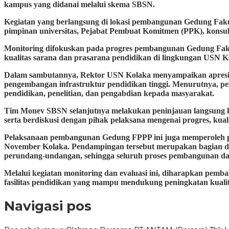
kampus yang didanai melalui skema SBSN.
Kegiatan yang berlangsung di lokasi pembangunan Gedung Fakul
pimpinan universitas, Pejabat Pembuat Komitmen (PPK), konsul
Monitoring difokuskan pada progres pembangunan Gedung Fakul
kualitas sarana dan prasarana pendidikan di lingkungan USN K
Dalam sambutannya, Rektor USN Kolaka menyampaikan apresias
pengembangan infrastruktur pendidikan tinggi. Menurutnya,
pendidikan, penelitian, dan pengabdian kepada masyarakat.
Tim Monev SBSN selanjutnya melakukan peninjauan langsung ke
serta berdiskusi dengan pihak pelaksana mengenai progres, kual
Pelaksanaan pembangunan Gedung FPPP ini juga memperoleh pen
November Kolaka. Pendampingan tersebut merupakan bagian dar
perundang-undangan, sehingga seluruh proses pembangunan dapat
Melalui kegiatan monitoring dan evaluasi ini, diharapkan pemb
fasilitas pendidikan yang mampu mendukung peningkatan kualit
Navigasi pos