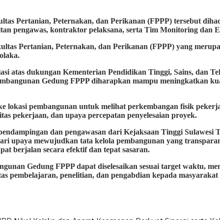
tas Pertanian, Peternakan, dan Perikanan (FPPP) tersebut dihad
tan pengawas, kontraktor pelaksana, serta Tim Monitoring dan Ev
tas Pertanian, Peternakan, dan Perikanan (FPPP) yang merupak
olaka.
i atas dukungan Kementerian Pendidikan Tinggi, Sains, dan Te
 pembangunan Gedung FPPP diharapkan mampu meningkatkan kual
 lokasi pembangunan untuk melihat perkembangan fisik pekerja
itas pekerjaan, dan upaya percepatan penyelesaian proyek.
dampingan dan pengawasan dari Kejaksaan Tinggi Sulawesi Tengg
i upaya mewujudkan tata kelola pembangunan yang transparan, 
 berjalan secara efektif dan tepat sasaran.
angunan Gedung FPPP dapat diselesaikan sesuai target waktu, mem
as pembelajaran, penelitian, dan pengabdian kepada masyarakat 