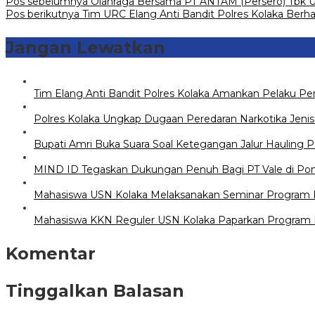
Pos sebelumnya
Olahraga Bersama PT ANTAM (Persero) Tbk U
Pos berikutnya
Tim URC Elang Anti Bandit Polres Kolaka Berh
Jangan Lewatkan
Tim Elang Anti Bandit Polres Kolaka Amankan Pelaku 
Polres Kolaka Ungkap Dugaan Peredaran Narkotika Jeni
Bupati Amri Buka Suara Soal Ketegangan Jalur Hauling 
MIND ID Tegaskan Dukungan Penuh Bagi PT Vale di Pomala
Mahasiswa USN Kolaka Melaksanakan Seminar Program Ke
Mahasiswa KKN Reguler USN Kolaka Paparkan Program K
Komentar
Tinggalkan Balasan