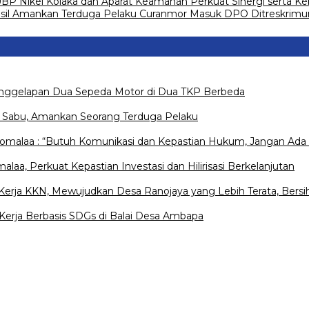
BP Nikel Kolaka dan Aparat Keamanan Perkuat Sinergi serta K
asil Amankan Terduga Pelaku Curanmor Masuk DPO Ditreskrimu
Penggelapan Dua Sepeda Motor di Dua TKP Berbeda
s Sabu, Amankan Seorang Terduga Pelaku
Pomalaa : “Butuh Komunikasi dan Kepastian Hukum, Jangan Ada 
a, Perkuat Kepastian Investasi dan Hilirisasi Berkelanjutan
rja KKN, Mewujudkan Desa Ranojaya yang Lebih Terata, Bersih
erja Berbasis SDGs di Balai Desa Ambapa