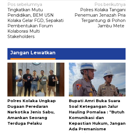
Navigasi
Pos sebelumnya
Pos berikutnya
Tingkatkan Mutu
Polres Kolaka Tangani
pos
Pendidikan, BEM USN
Penemuan Jenazah Pria
Kolaka Gelar FGD, Sepakati
Tergantung di Pohon
Pembentukan Forum
Jambu Mete
Kolaborasi Multi
Stakeholders
Jangan Lewatkan
Polres Kolaka Ungkap
Bupati Amri Buka Suara
Dugaan Peredaran
Soal Ketegangan Jalur
Narkotika Jenis Sabu,
Hauling Pomalaa : “Butuh
Amankan Seorang
Komunikasi dan
Terduga Pelaku
Kepastian Hukum, Jangan
Ada Premanisme