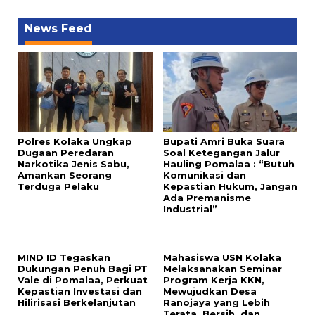
News Feed
Polres Kolaka Ungkap
Bupati Amri Buka Suara
Dugaan Peredaran
Soal Ketegangan Jalur
Narkotika Jenis Sabu,
Hauling Pomalaa : “Butuh
Amankan Seorang
Komunikasi dan
Terduga Pelaku
Kepastian Hukum, Jangan
Ada Premanisme
Industrial”
MIND ID Tegaskan
Mahasiswa USN Kolaka
Dukungan Penuh Bagi PT
Melaksanakan Seminar
Vale di Pomalaa, Perkuat
Program Kerja KKN,
Kepastian Investasi dan
Mewujudkan Desa
Hilirisasi Berkelanjutan
Ranojaya yang Lebih
Terata, Bersih, dan