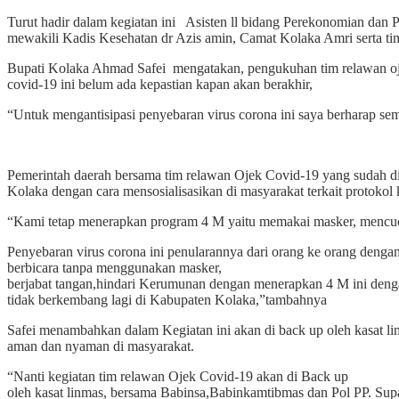
Turut hadir dalam kegiatan ini Asisten ll bidang Perekonomian d
mewakili Kadis Kesehatan dr Azis amin, Camat Kolaka Amri serta t
Bupati Kolaka Ahmad Safei mengatakan, pengukuhan tim relawan oje
covid-19 ini belum ada kepastian kapan akan berakhir,
“Untuk mengantisipasi penyebaran virus corona ini saya berharap se
Pemerintah daerah bersama tim relawan Ojek Covid-19 yang sudah di
Kolaka dengan cara mensosialisasikan di masyarakat terkait protokol 
“Kami tetap menerapkan program 4 M yaitu memakai masker, mencuci 
Penyebaran virus corona ini penularannya dari orang ke orang denga
berbicara tanpa menggunakan masker,
berjabat tangan,hindari Kerumunan dengan menerapkan 4 M ini denga
tidak berkembang lagi di Kabupaten Kolaka,”tambahnya
Safei menambahkan dalam Kegiatan ini akan di back up oleh kasat linm
aman dan nyaman di masyarakat.
“Nanti kegiatan tim relawan Ojek Covid-19 akan di Back up
oleh kasat linmas, bersama Babinsa,Babinkamtibmas dan Pol PP. Supa