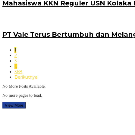
Mahasiswa KKN Reguler USN Kolaka P
PT Vale Terus Bertumbuh dan Melan
1
2
3
…
368
Berikutnya
No More Posts Available.
No more pages to load.
View More