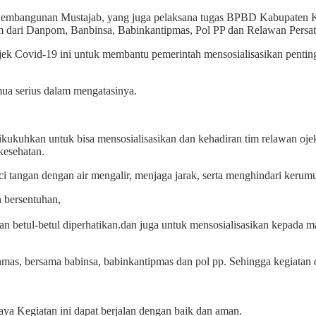
an Pembangunan Mustajab, yang juga pelaksana tugas BPBD Kabupate
im dari Danpom, Banbinsa, Babinkantipmas, Pol PP dan Relawan Pers
k Covid-19 ini untuk membantu pemerintah mensosialisasikan penting
mua serius dalam mengatasinya.
kukuhkan untuk bisa mensosialisasikan dan kehadiran tim relawan oje
kesehatan.
tangan dengan air mengalir, menjaga jarak, serta menghindari kerumu
n bersentuhan,
n betul-betul diperhatikan.dan juga untuk mensosialisasikan kepada 
as, bersama babinsa, babinkantipmas dan pol pp. Sehingga kegiatan dala
ya Kegiatan ini dapat berjalan dengan baik dan aman.