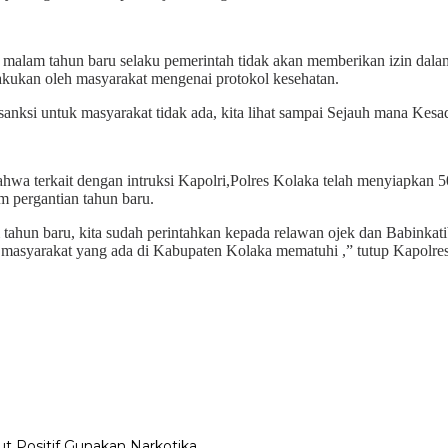
malam tahun baru selaku pemerintah tidak akan memberikan izin dalam
lakukan oleh masyarakat mengenai protokol kesehatan.
anksi untuk masyarakat tidak ada, kita lihat sampai Sejauh mana Kesad
wa terkait dengan intruksi Kapolri,Polres Kolaka telah menyiapkan 5
 pergantian tahun baru.
tahun baru, kita sudah perintahkan kepada relawan ojek dan Babinkat
ar masyarakat yang ada di Kabupaten Kolaka mematuhi ,” tutup Kapolre
t Positif Gunakan Narkotika