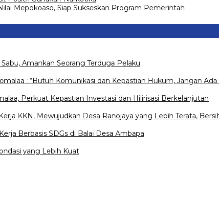
ilai Mepokoaso, Siap Sukseskan Program Pemerintah
s Sabu, Amankan Seorang Terduga Pelaku
Pomalaa : “Butuh Komunikasi dan Kepastian Hukum, Jangan Ada 
a, Perkuat Kepastian Investasi dan Hilirisasi Berkelanjutan
rja KKN, Mewujudkan Desa Ranojaya yang Lebih Terata, Bersih
erja Berbasis SDGs di Balai Desa Ambapa
ondasi yang Lebih Kuat