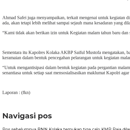
Ahmad Safei juga menyampaikan, terkait mengenai untuk kegiatan di 
ada, akan tetapi lebih melihat sampai sejauh mana kesadaran yang di
“Kami tidak akan berikan izin untuk Kegiatan malam tahun baru dan s
Sementara itu Kapolres Kolaka AKBP Saiful Mustofa mengatakan, bah
keramaian dalam bentuk pencegahan pelarangan untuk kegiatan malam
“Untuk mengantisipasi dalam bentuk kegiatan pada pergantian malam 
senantiasa untuk setiap saat mensosialisasikan maklumat Kapolri ag
Laporan : (fkn)
Navigasi pos
Pos sebelumnya
BNN Kolaka temukan tiga calo KMP Raja dilau