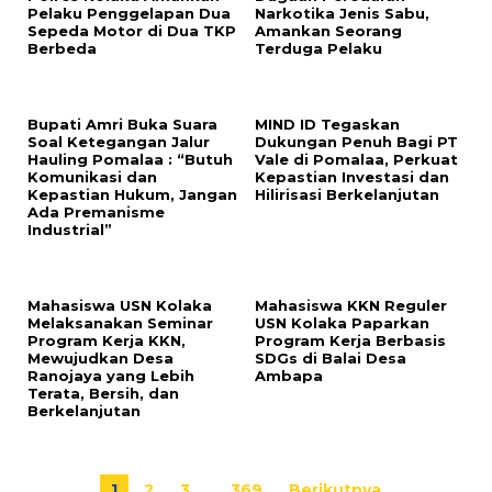
Pelaku Penggelapan Dua
Narkotika Jenis Sabu,
Sepeda Motor di Dua TKP
Amankan Seorang
Berbeda
Terduga Pelaku
Bupati Amri Buka Suara
MIND ID Tegaskan
Soal Ketegangan Jalur
Dukungan Penuh Bagi PT
Hauling Pomalaa : “Butuh
Vale di Pomalaa, Perkuat
Komunikasi dan
Kepastian Investasi dan
Kepastian Hukum, Jangan
Hilirisasi Berkelanjutan
Ada Premanisme
Industrial”
Mahasiswa USN Kolaka
Mahasiswa KKN Reguler
Melaksanakan Seminar
USN Kolaka Paparkan
Program Kerja KKN,
Program Kerja Berbasis
Mewujudkan Desa
SDGs di Balai Desa
Ranojaya yang Lebih
Ambapa
Terata, Bersih, dan
Berkelanjutan
1
2
3
…
369
Berikutnya