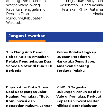
Seorang Pemanah lkan
Tingkatkan Pelayanan
pos
Warga Wangi-wangi Di
Kesehatan, Bupati Kolaka
Kabarkan Tenggelam di
Resmikan Klinik Pratama
Perairan Pulau
Alodia
Runduma,Kabupaten
Wakatobi
Jangan Lewatkan
Tim Elang Anti Bandit
Polres Kolaka Ungkap
Polres Kolaka Amankan
Dugaan Peredaran
Pelaku Penggelapan Dua
Narkotika Jenis Sabu,
Sepeda Motor di Dua TKP
Amankan Seorang
Berbeda
Terduga Pelaku
Bupati Amri Buka Suara
MIND ID Tegaskan
Soal Ketegangan Jalur
Dukungan Penuh Bagi PT
Hauling Pomalaa : “Butuh
Vale di Pomalaa, Perkuat
Komunikasi dan
Kepastian Investasi dan
Kepastian Hukum, Jangan
Hilirisasi Berkelanjutan