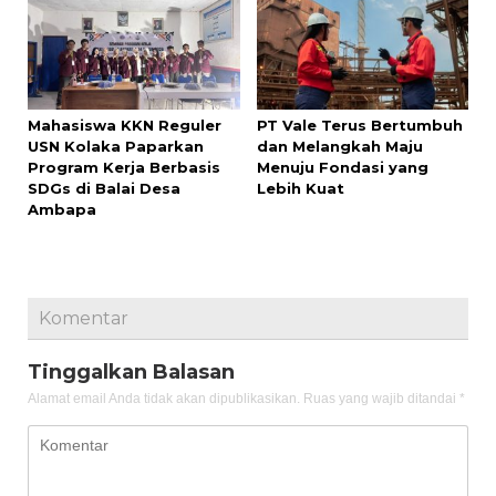
Mahasiswa KKN Reguler
PT Vale Terus Bertumbuh
USN Kolaka Paparkan
dan Melangkah Maju
Program Kerja Berbasis
Menuju Fondasi yang
SDGs di Balai Desa
Lebih Kuat
Ambapa
Komentar
Tinggalkan Balasan
Alamat email Anda tidak akan dipublikasikan.
Ruas yang wajib ditandai
*