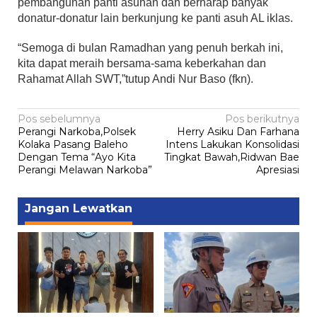
pembangunan panti asuhan dan berharap banyak
donatur-donatur lain berkunjung ke panti asuh AL iklas.
“Semoga di bulan Ramadhan yang penuh berkah ini,
kita dapat meraih bersama-sama keberkahan dan
Rahamat Allah SWT,”tutup Andi Nur Baso (fkn).
Navigasi
Pos sebelumnya
Pos berikutnya
Perangi Narkoba,Polsek
Herry Asiku Dan Farhana
pos
Kolaka Pasang Baleho
Intens Lakukan Konsolidasi
Dengan Tema “Ayo Kita
Tingkat Bawah,Ridwan Bae
Perangi Melawan Narkoba”
Apresiasi
Jangan Lewatkan